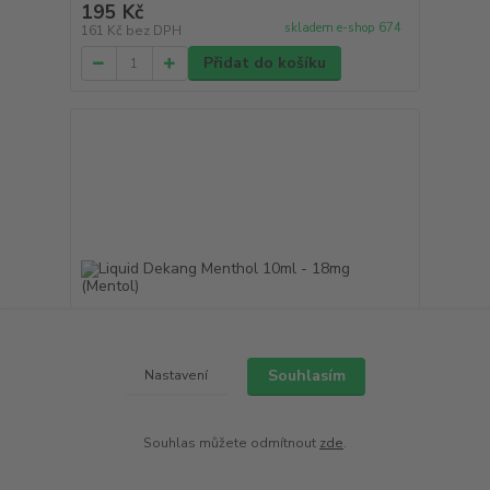
195 Kč
skladem e-shop 674
161 Kč
bez DPH
Přidat do košíku
Souhlasím
Nastavení
Souhlas můžete odmítnout
zde
.
Liquid Dekang Menthol 10ml - 18mg (Mentol)
195 Kč