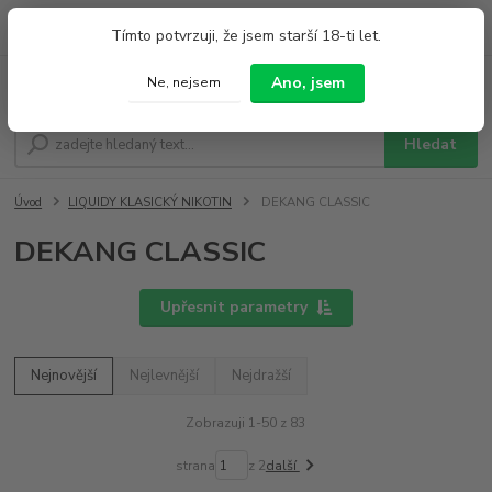
0
ks
+420 733 212 626
Tímto potvrzuji, že jsem starší 18-ti let.
za
0,00 Kč
Po - Pá 9:00 - 19:00 So 9:00 - 14:00
Ano, jsem
Ne, nejsem
Menu
Hledat
Úvod
LIQUIDY KLASICKÝ NIKOTIN
DEKANG CLASSIC
DEKANG CLASSIC
Upřesnit parametry
Nejnovější
Nejlevnější
Nejdražší
Zobrazuji 1-50 z 83
strana
z 2
další