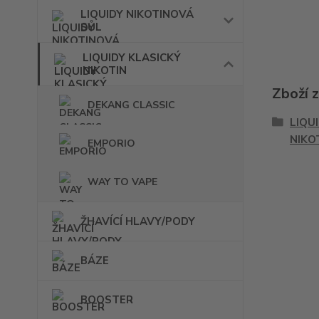
LIQUIDY NIKOTINOVÁ
SŮL
LIQUIDY KLASICKÝ
NIKOTIN
Zboží 
DEKANG CLASSIC
LIQU
NIKO
EMPORIO
WAY TO VAPE
ŽHAVÍCÍ HLAVY/PODY
BÁZE
BOOSTER