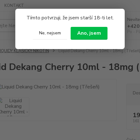
KONTAKT
Tímto potvrzuji, že jsem starší 18-ti let.
Nevíte
Hledat
+420
Po - P
Ano, jsem
Ne, nejsem
IQUIDY KLASICKÝ NIKOTIN
Liquid Dekang Cherry 10ml - 18mg (Třešeň
id Dekang Cherry 10ml - 18mg 
Dos
19
161