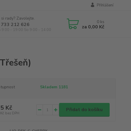
Přihlášení
 si rady? Zavolejte.
0
ks
 733 212 626
za
0,00 Kč
á 9:00 - 19:00 So 9:00 - 14:00
)
(Třešeň)
tupnost
Skladem 1181
5 Kč
Přidat do košíku
 Kč
bez DPH