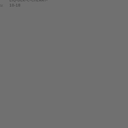
LIQ-DEK-C-CHERRY-
u:
10-18