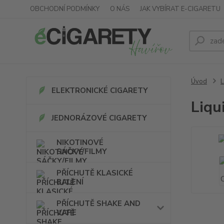
OBCHODNÍ PODMÍNKY
O NÁS
JAK VYBÍRAT E-CIGARETU
Úvod
L
ELEKTRONICKÉ CIGARETY
Liqu
JEDNORÁZOVÉ CIGARETY
NIKOTINOVÉ
SÁČKY/FILMY
PŘÍCHUTĚ KLASICKÉ
BALENÍ
PŘÍCHUTĚ SHAKE AND
VAPE