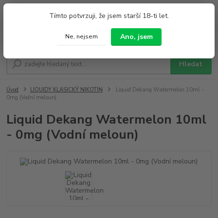
0
ks
+420 733 212 626
Tímto potvrzuji, že jsem starší 18-ti let.
za
0,00 Kč
Po - Pá 9:00 - 19:00 So 9:00 - 14:00
Ano, jsem
Ne, nejsem
Menu
Hledat
Úvod
LIQUIDY KLASICKÝ NIKOTIN
Liquid Dekang Watermelon 10ml -
0mg (Vodní meloun)
Liquid Dekang Watermelon 10ml
- 0mg (Vodní meloun)