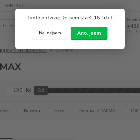
KONTAKT
Tímto potvrzuji, že jsem starší 18-ti let.
Nevíte
Hledat
+420
Po - P
Ano, jsem
Ne, nejsem
LIQUIDY NIKOTINOVÁ SŮL
ARAMAX
AMAX
Kč
Od
adem
Novinka
Akce
Doprava ZDARMA
TOP 