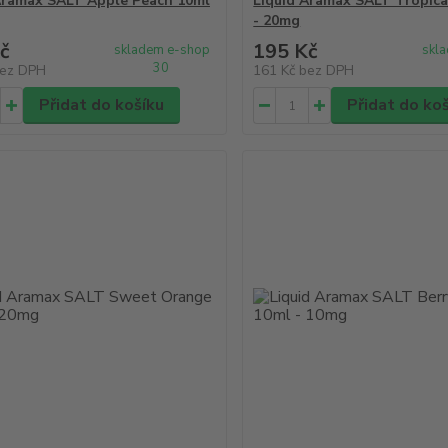
Aramax SALT Apple Peach 10ml
Liquid Aramax SALT Tropica
- 20mg
č
195 Kč
skladem e-shop
skl
30
ez DPH
161 Kč
bez DPH
Přidat do košíku
Přidat do ko