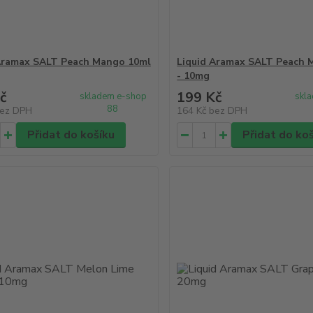
Aramax SALT Peach Mango 10ml
Liquid Aramax SALT Peach 
- 10mg
č
199 Kč
skladem e-shop
skl
88
ez DPH
164 Kč
bez DPH
Přidat do košíku
Přidat do ko