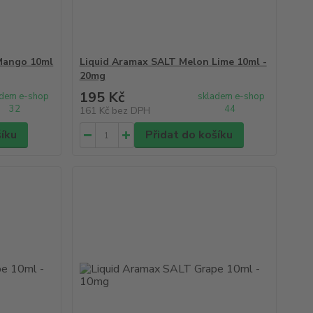
Mango 10ml
Liquid Aramax SALT Melon Lime 10ml -
20mg
195 Kč
adem e-shop
skladem e-shop
32
44
161 Kč
bez DPH
šíku
Přidat do košíku