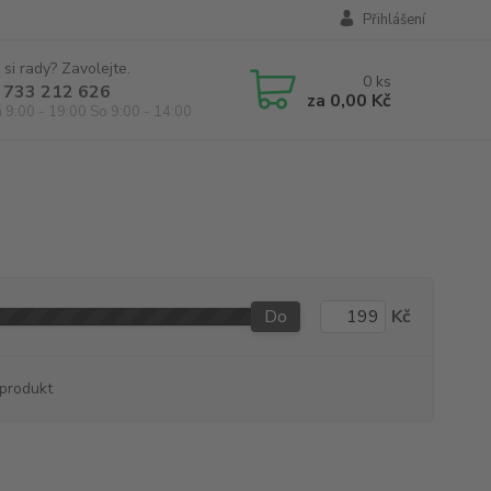
Přihlášení
 si rady? Zavolejte.
0
ks
 733 212 626
za
0,00 Kč
á 9:00 - 19:00 So 9:00 - 14:00
Do
Kč
produkt