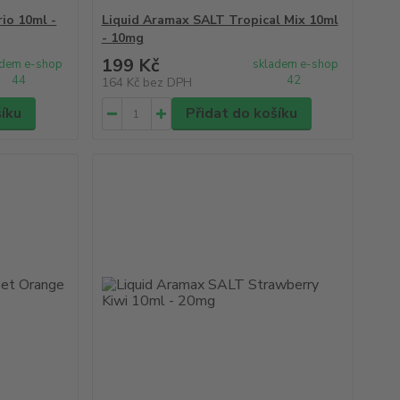
io 10ml -
Liquid Aramax SALT Tropical Mix 10ml
- 10mg
199 Kč
adem e-shop
skladem e-shop
44
42
164 Kč
bez DPH
šíku
Přidat do košíku