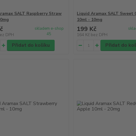
Aramax SALT Raspberry Straw
Liquid Aramax SALT Sweet
10mg
10ml - 10mg
č
199 Kč
skladem e-shop
skl
45
ez DPH
164 Kč
bez DPH
Přidat do košíku
Přidat do ko