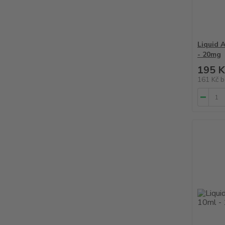
Liquid 
- 20mg
195 K
161 Kč
b