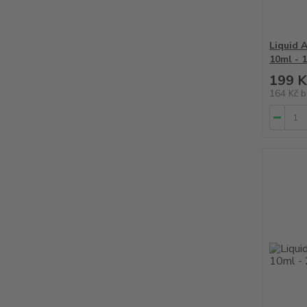
Liquid 
10ml - 
199 K
164 Kč
b