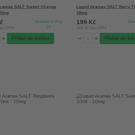
Aramax SALT Sweet Orange
Liquid Aramax SALT Berry Tr
20mg
10mg
č
199 Kč
skladem e-shop
skl
27
ez DPH
164 Kč
bez DPH
Přidat do košíku
Přidat do ko