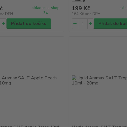
č
199 Kč
skladem e-shop
skl
34
ez DPH
164 Kč
bez DPH
Přidat do košíku
Přidat do ko