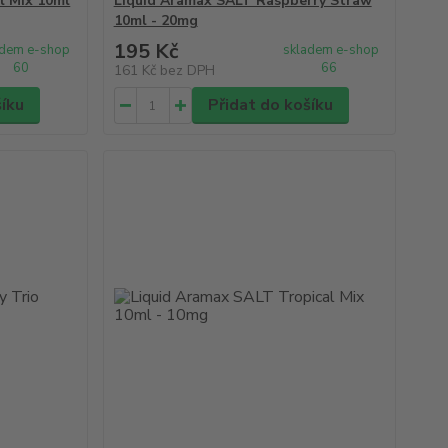
l Mix 10ml
Liquid Aramax SALT Raspberry Straw
10ml - 20mg
195 Kč
adem e-shop
skladem e-shop
60
66
161 Kč
bez DPH
šíku
Přidat do košíku