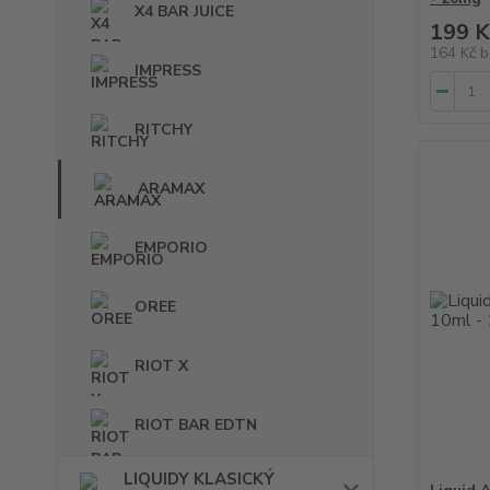
X4 BAR JUICE
199 K
164 Kč
b
IMPRESS
RITCHY
ARAMAX
EMPORIO
OREE
RIOT X
RIOT BAR EDTN
LIQUIDY KLASICKÝ