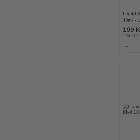
Liquid 
10ml - 
199 K
164 Kč
b