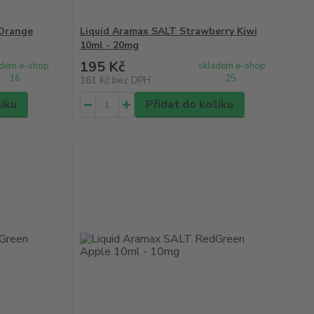
 Orange
Liquid Aramax SALT Strawberry Kiwi
10ml - 20mg
195 Kč
adem e-shop
skladem e-shop
36
25
161 Kč
bez DPH
šíku
Přidat do košíku