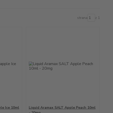
strana
z 1
le Ice 10ml
Liquid Aramax SALT Apple Peach 10ml
- 20mg