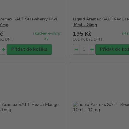
Aramax SALT Strawberry Kiwi
Liquid Aramax SALT RedGre
10mg
10ml - 20mg
č
195 Kč
skladem e-shop
skl
20
ez DPH
161 Kč
bez DPH
Přidat do košíku
Přidat do ko