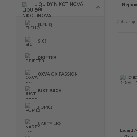
LIQUIDY NIKOTINOVÁ
Nejnov
SŮL
Zobrazuji 
ELFLIQ
SIC!
DRIFTER
OXVA OX PASSION
JUST JUICE
POPIČ!
NASTY LIQ
Liquid 
- 20mg