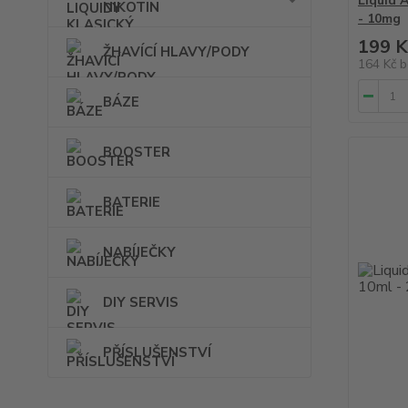
Liquid 
NIKOTIN
- 10mg
199 K
ŽHAVÍCÍ HLAVY/PODY
164 Kč
b
BÁZE
BOOSTER
BATERIE
NABÍJEČKY
DIY SERVIS
PŘÍSLUŠENSTVÍ