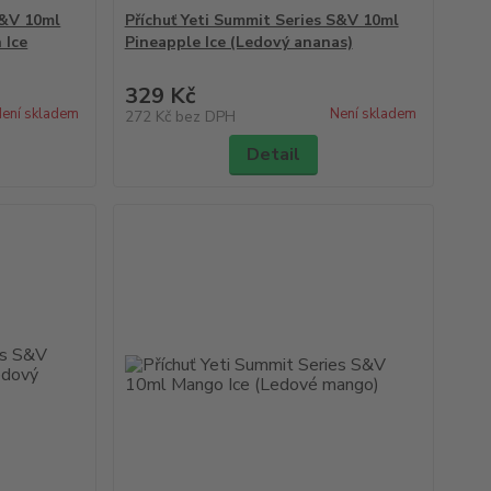
S&V 10ml
Příchuť Yeti Summit Series S&V 10ml
 Ice
Pineapple Ice (Ledový ananas)
329 Kč
ení skladem
Není skladem
272 Kč
bez DPH
Detail