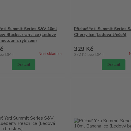
 Yeti Summit Series S&V 10ml
Příchuť Yeti Summit Series 
w Blackcurrant Ice (Ledový
Cherry Ice (Ledová třešeň)
 meloun s rybízem)
č
329 Kč
Není skladem
N
ez DPH
272 Kč
bez DPH
Detail
Detail