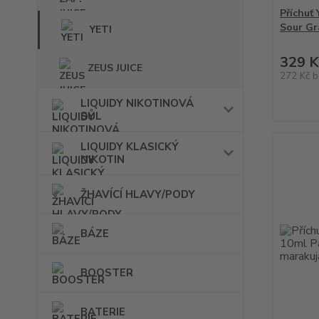
Příchuť
Sour Gr
YETI
329 K
ZEUS JUICE
272 Kč
b
LIQUIDY NIKOTINOVÁ
SŮL
LIQUIDY KLASICKÝ
NIKOTIN
ŽHAVÍCÍ HLAVY/PODY
BÁZE
BOOSTER
BATERIE