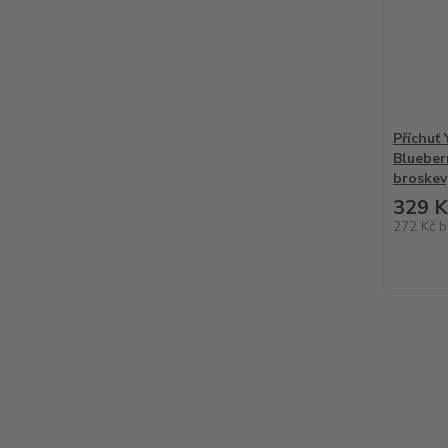
Příchuť
Blueber
broskev
329 K
272 Kč
b