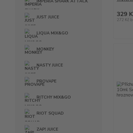
IMPERIA SHARK ATTACK
329 K
JUST JUICE
272 Kč
b
LIQUA MIX&GO
MONKEY
NASTY JUICE
PROVAPE
RITCHY MIX&GO
RIOT SQUAD
ZAP! JUICE