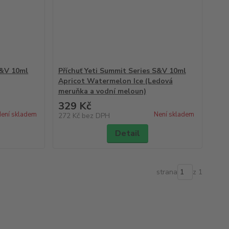
S&V 10ml
Příchuť Yeti Summit Series S&V 10ml
Apricot Watermelon Ice (Ledová
meruňka a vodní meloun)
329 Kč
ení skladem
Není skladem
272 Kč
bez DPH
Detail
strana
z 1