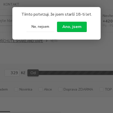
KONTAKT
Tímto potvrzuji, že jsem starší 18-ti let.
Nevíte
Hledat
+420
Po - P
Ano, jsem
Ne, nejsem
PŘÍCHUTĚ SHAKE AND VAPE
YETI
Kč
Od
adem
Novinka
Akce
Doprava ZDARMA
TOP 