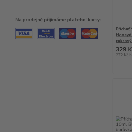
Na prodejně přijímáme platební karty:
Příchuť
Honeyde
cukrový
329 K
272 Kč
b