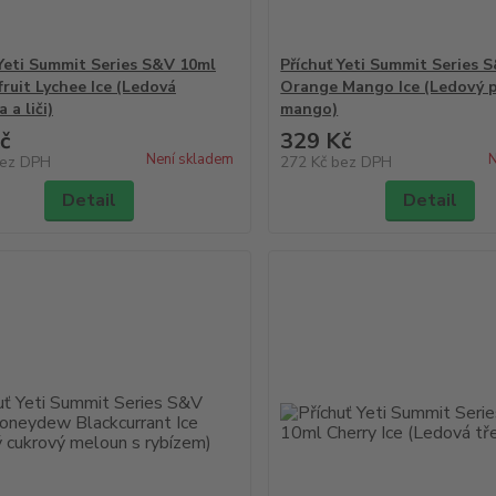
 Yeti Summit Series S&V 10ml
Příchuť Yeti Summit Series 
fruit Lychee Ice (Ledová
Orange Mango Ice (Ledový 
 a liči)
mango)
č
329 Kč
Není skladem
N
ez DPH
272 Kč
bez DPH
Detail
Detail