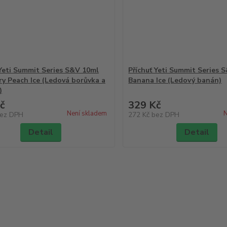
 Yeti Summit Series S&V 10ml
Příchuť Yeti Summit Series 
ry Peach Ice (Ledová borůvka a
Banana Ice (Ledový banán)
)
č
329 Kč
Není skladem
N
ez DPH
272 Kč
bez DPH
Detail
Detail