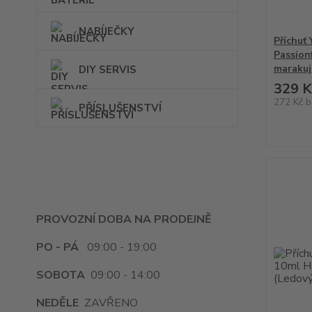
NABÍJEČKY
Příchuť
Passion
marakuja
DIY SERVIS
329 K
272 Kč
b
PŘÍSLUŠENSTVÍ
PROVOZNÍ DOBA NA PRODEJNĚ
PO - PÁ
09:00 - 19:00
SOBOTA
09:00 - 14:00
NEDĚLE
ZAVŘENO