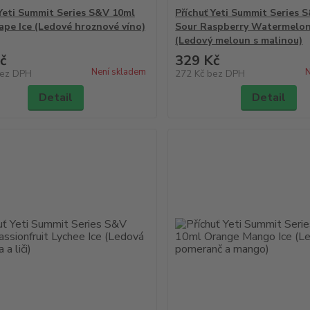
 Yeti Summit Series S&V 10ml
Příchuť Yeti Summit Series 
ape Ice (Ledové hroznové víno)
Sour Raspberry Watermelon
(Ledový meloun s malinou)
č
329 Kč
Není skladem
N
ez DPH
272 Kč
bez DPH
Detail
Detail