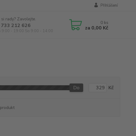
Přihlášení
 si rady? Zavolejte.
0
ks
 733 212 626
za
0,00 Kč
á 9:00 - 19:00 So 9:00 - 14:00
Do
Kč
produkt