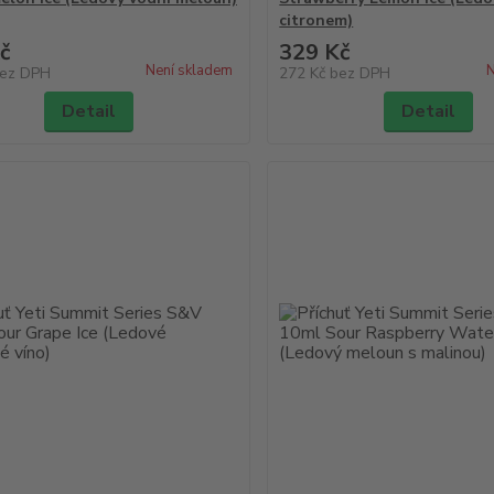
citronem)
č
329 Kč
Není skladem
N
ez DPH
272 Kč
bez DPH
Detail
Detail