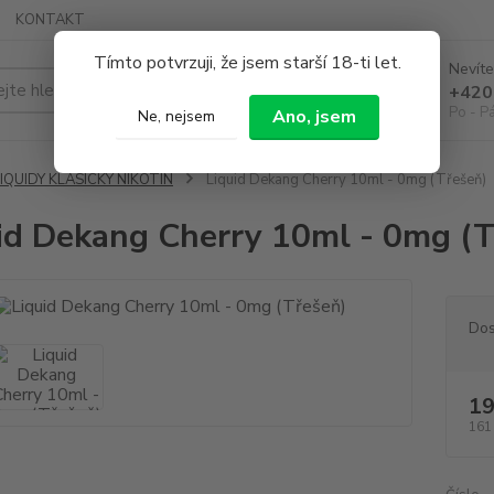
KONTAKT
Tímto potvrzuji, že jsem starší 18-ti let.
Nevíte
Hledat
+420
Po - P
Ano, jsem
Ne, nejsem
IQUIDY KLASICKÝ NIKOTIN
Liquid Dekang Cherry 10ml - 0mg (Třešeň)
id Dekang Cherry 10ml - 0mg (T
Dos
19
161