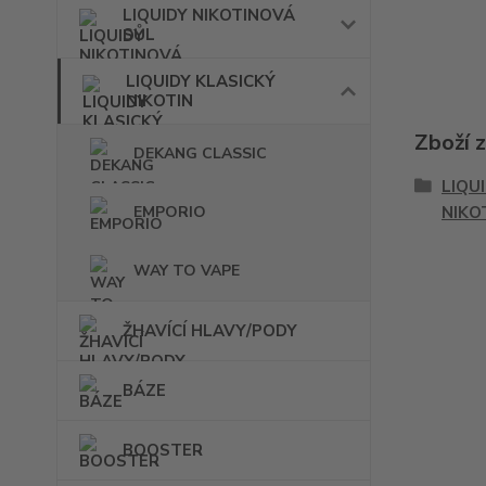
LIQUIDY NIKOTINOVÁ
SŮL
LIQUIDY KLASICKÝ
NIKOTIN
Zboží 
DEKANG CLASSIC
LIQU
EMPORIO
NIKO
WAY TO VAPE
ŽHAVÍCÍ HLAVY/PODY
BÁZE
BOOSTER