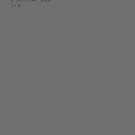
LIQ-DEK-C-CHERRY-
u:
10-0