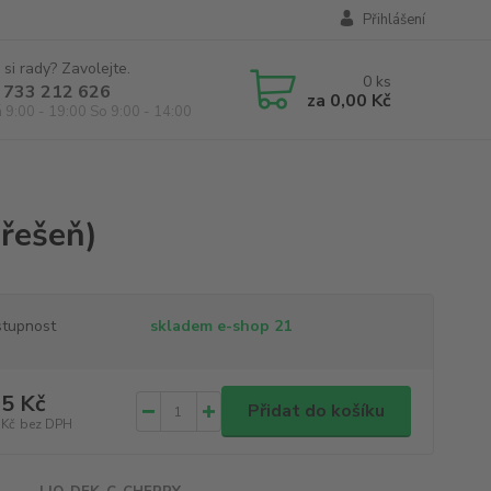
Přihlášení
 si rady? Zavolejte.
0
ks
 733 212 626
za
0,00 Kč
á 9:00 - 19:00 So 9:00 - 14:00
řešeň)
tupnost
skladem e-shop 21
5 Kč
Přidat do košíku
 Kč
bez DPH