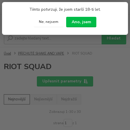
0
ks
+420 733 212 626
Tímto potvrzuji, že jsem starší 18-ti let.
za
0,00 Kč
Po - Pá 9:00 - 19:00 So 9:00 - 14:00
Ano, jsem
Ne, nejsem
Menu
Hledat
Úvod
PŘÍCHUTĚ SHAKE AND VAPE
RIOT SQUAD
RIOT SQUAD
Upřesnit parametry
Nejnovější
Nejlevnější
Nejdražší
Zobrazuji 1-30 z 30
strana
z 1