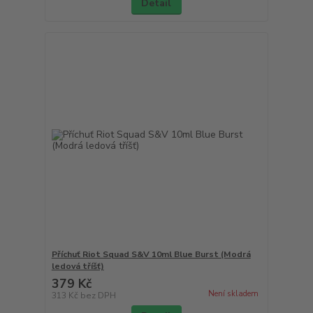
Detail
Příchuť Riot Squad S&V 10ml Blue Burst (Modrá
ledová tříšť)
379 Kč
Není skladem
313 Kč
bez DPH