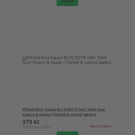
Detail
Příchuť Riot Squad BLCK EDTN S&V 10ml Sour
Cherry & Apple (Třešeň & zelené jablko)
379 Kč
Není skladem
313 Kč
bez DPH