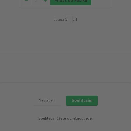
Přidat do košíku
strana
z 1
Souhlasím
Nastavení
Souhlas můžete odmítnout
zde
.