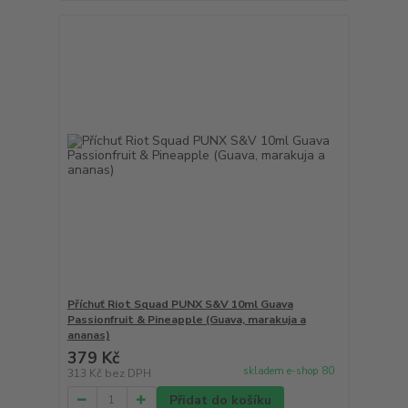
Příchuť Riot Squad PUNX S&V 10ml Guava
Passionfruit & Pineapple (Guava, marakuja a
ananas)
379 Kč
skladem e-shop 80
313 Kč
bez DPH
Přidat do košíku