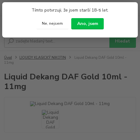
0
ks
+420 733 212 626
Tímto potvrzuji, že jsem starší 18-ti let.
za
0,00 Kč
Po - Pá 9:00 - 19:00 So 9:00 - 14:00
Ano, jsem
Ne, nejsem
Menu
Hledat
Úvod
LIQUIDY KLASICKÝ NIKOTIN
Liquid Dekang DAF Gold 10ml -
11mg
Liquid Dekang DAF Gold 10ml -
11mg