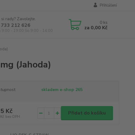
Přihlášení
 si rady? Zavolejte.
0
ks
 733 212 626
za
0,00 Kč
á 9:00 - 19:00 So 9:00 - 14:00
hoda)
1mg (Jahoda)
tupnost
skladem e-shop 265
5 Kč
Přidat do košíku
 Kč
bez DPH