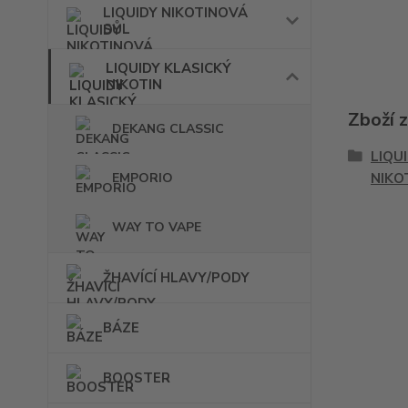
LIQUIDY NIKOTINOVÁ
SŮL
LIQUIDY KLASICKÝ
NIKOTIN
Zboží 
DEKANG CLASSIC
LIQU
EMPORIO
NIKO
WAY TO VAPE
ŽHAVÍCÍ HLAVY/PODY
BÁZE
BOOSTER