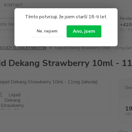
KONTAKT
Tímto potvrzuji, že jsem starší 18-ti let.
Nevíte
Hledat
+420
Po - P
Ano, jsem
Ne, nejsem
IQUIDY KLASICKÝ NIKOTIN
Liquid Dekang Strawberry 10ml - 11mg (Ja
id Dekang Strawberry 10ml - 1
Dos
19
161