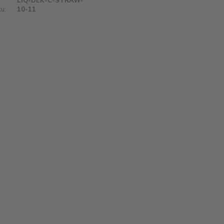
LIQ-DEK-C-STRAW-
u:
10-11