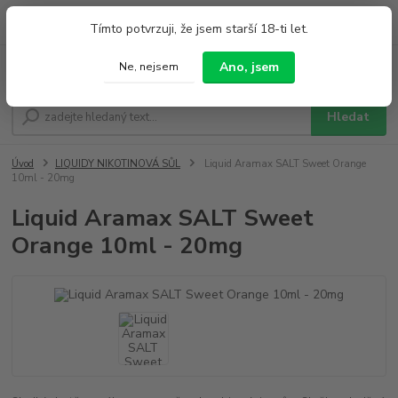
0
ks
+420 733 212 626
Tímto potvrzuji, že jsem starší 18-ti let.
za
0,00 Kč
Po - Pá 9:00 - 19:00 So 9:00 - 14:00
Ano, jsem
Ne, nejsem
Menu
Hledat
Úvod
LIQUIDY NIKOTINOVÁ SŮL
Liquid Aramax SALT Sweet Orange
10ml - 20mg
Liquid Aramax SALT Sweet
Orange 10ml - 20mg