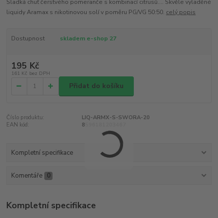
Sladká chuť čerstvého pomeranče s kombinací citrusů.... Skvěle vyladěné
liquidy Aramax s nikotinovou solí v poměru PG/VG 50:50.
celý popis
Dostupnost
skladem e-shop 27
195 Kč
161 Kč
bez DPH
Přidat do košíku
Číslo produktu:
LIQ-ARMX-S-SWORA-20
EAN kód:
8596181203467
Kompletní specifikace
Komentáře
0
Kompletní specifikace