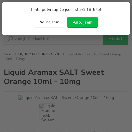
0
ks
+420 733 212 626
Tímto potvrzuji, že jsem starší 18-ti let.
za
0,00 Kč
Po - Pá 9:00 - 19:00 So 9:00 - 14:00
Ano, jsem
Ne, nejsem
Menu
Hledat
Úvod
LIQUIDY NIKOTINOVÁ SŮL
Liquid Aramax SALT Sweet Orange
10ml - 10mg
Liquid Aramax SALT Sweet
Orange 10ml - 10mg