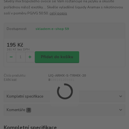
Skvělý mix tropického ovoce se Vám roztancuje na jazyku a okusíte
pořádnou nálož exotiky.... Skvěle vyladěné liquidy Aramax s nikotinovou
solí v poměru PG/VG 50:50.
celý popis
Dostupnost
skladem e-shop 59
195 Kč
161 Kč
bez DPH
Přidat do košíku
Číslo produktu:
LIQ-ARMX-S-TRMIX-20
EAN kód:
8596181203481
Kompletní specifikace
Komentáře
0
Kompletní specifikace