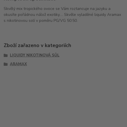
Skvělý mix tropického ovoce se Vám roztancuje na jazyku a
okusíte pořádnou nálož exotiky.... Skvěle vyladěné liquidy Aramax
s nikotinovou solí v poměru PG/VG 50:50.
Zboží zařazeno v kategoriích
LIQUIDY NIKOTINOVÁ SŮL
ARAMAX