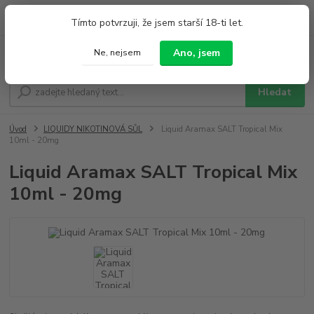
0
ks
+420 733 212 626
Tímto potvrzuji, že jsem starší 18-ti let.
za
0,00 Kč
Po - Pá 9:00 - 19:00 So 9:00 - 14:00
Ano, jsem
Ne, nejsem
Menu
Hledat
Úvod
LIQUIDY NIKOTINOVÁ SŮL
Liquid Aramax SALT Tropical Mix
10ml - 20mg
Liquid Aramax SALT Tropical Mix
10ml - 20mg