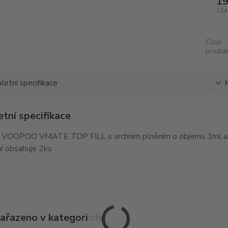
19
164
Číslo
produkt
etní specifikace
tní specifikace
e VOOPOO VMATE TOP FILL s vrchním plněním o objemu 3ml a o
í obsahuje 2ks
zařazeno v kategoriích