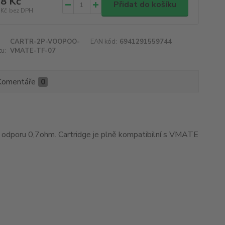
8 Kč
Přidat do košíku
 Kč
bez DPH
CARTR-2P-VOOPOO-
EAN kód:
6941291559744
u:
VMATE-TF-07
Komentáře
0
dporu 0,7ohm. Cartridge je plně kompatibilní s VMATE