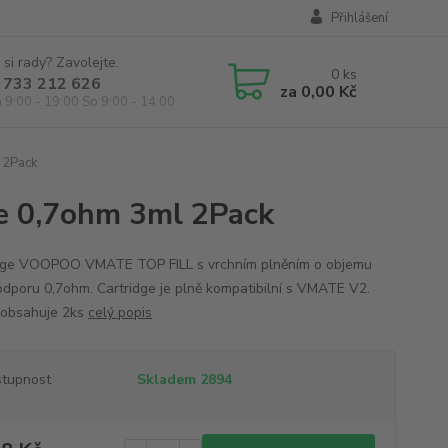
Přihlášení
 si rady? Zavolejte.
0
ks
 733 212 626
za
0,00 Kč
á 9:00 - 19:00 So 9:00 - 14:00
 2Pack
 0,7ohm 3ml 2Pack
dge VOOPOO VMATE TOP FILL s vrchním plněním o objemu
odporu 0,7ohm. Cartridge je plně kompatibilní s VMATE V2.
 obsahuje 2ks
celý popis
tupnost
Skladem 2894