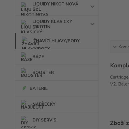
LIQUIDY NIKOTINOVÁ
SŮL
LIQUIDY KLASICKÝ
NIKOTIN
ŽHAVÍCÍ HLAVY/PODY
Kompl
BÁZE
Komple
BOOSTER
Cartridg
V2. Balen
BATERIE
NABÍJEČKY
DIY SERVIS
Zboží 