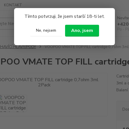
KONTAKT
Tímto potvrzuji, že jsem starší 18-ti let.
Nevíte
Hledat
+420
Po - P
Ano, jsem
Ne, nejsem
ŽHAVÍCÍ HLAVY/PODY
VOOPOO VMATE TOP FILL cartridge 0,7ohm 3ml
OO VMATE TOP FILL cartridge
Cartri
3ml a 
Balení
Dos