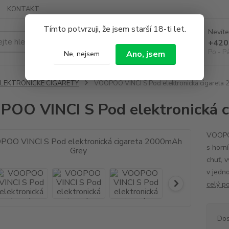
KONTAKT
Tímto potvrzuji, že jsem starší 18-ti let.
Nevíte
Hledat
+420
Po - P
Ano, jsem
Ne, nejsem
ELEKTRONICKÉ CIGARETY
VOOPOO VINCI S Pod elektronická cigareta
OO VINCI S Pod elektronická 
VOOPOO
s horn
chuť, v
v jedn
celý p
Dos