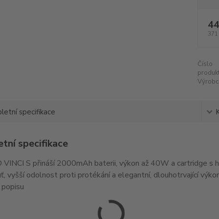
44
371
Číslo
produkt
Výrobc
etní specifikace
tní specifikace
INCI S přináší 2000mAh baterii, výkon až 40W a cartridge s ho
uť, vyšší odolnost proti protékání a elegantní, dlouhotrvající výk
 popisu