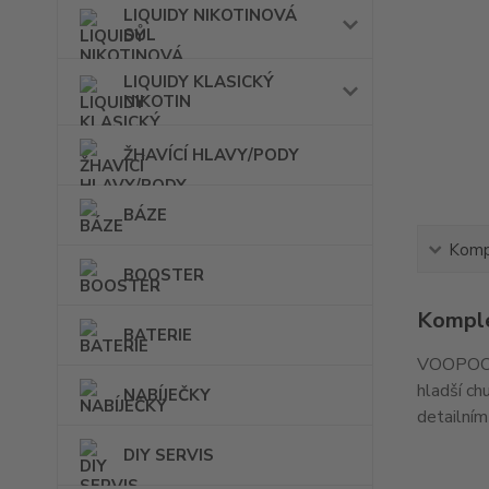
LIQUIDY NIKOTINOVÁ
SŮL
LIQUIDY KLASICKÝ
NIKOTIN
ŽHAVÍCÍ HLAVY/PODY
BÁZE
Kompl
BOOSTER
Komple
BATERIE
VOOPOO V
hladší ch
NABÍJEČKY
detailním
DIY SERVIS