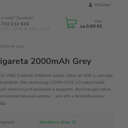
Přihlášení
 si rady? Zavolejte.
0
ks
 733 212 626
za
0,00 Kč
á 9:00 - 19:00 So 9:00 - 14:00
 2000mAh Grey
cigareta 2000mAh Grey
 VINCI S přináší 2000mAh baterii, výkon až 40W a cartridge
ím plněním. Díky technologii iCOSM CODE 2.0 nabízí hladší
yšší odolnost proti protékání a elegantní, dlouhotrvající výkon
om kompaktním pod systému.... více info v detailním popisu
opis
tupnost
skladem e-shop 23