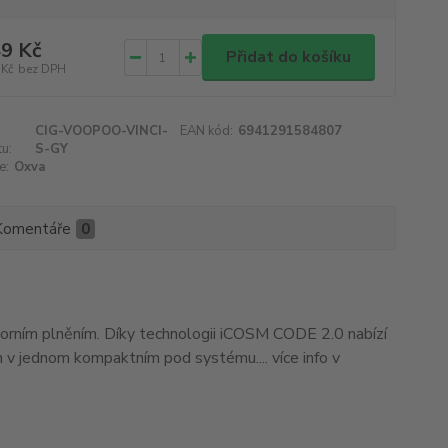
9 Kč
Přidat do košíku
 Kč
bez DPH
CIG-VOOPOO-VINCI-
EAN kód:
6941291584807
u:
S-GY
e:
Oxva
Komentáře
0
rním plněním. Díky technologii iCOSM CODE 2.0 nabízí
on v jednom kompaktním pod systému.... více info v