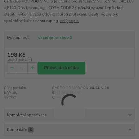
Cartridge VOOPOO VINCI S je určená pro zařízení VINCI S, VINCI E40, E80
a E120. Díky technologii iCOSM CODE 2.0 přináší výrazně lepší chuť,
stabilní výkon a vyšší odolnost proti protékání. Ideální volba pro
spolehlivý každodenní vaping.
celý popis
Dostupnost
skladem e-shop 3
198 Kč
164 Kč
bez DPH
Přidat do košíku
Číslo produktu:
CARTR-2P-VOOPOO-VINCI-S-06
EAN kód:
6941291582476
Výrobce:
Oxva
Kompletní specifikace
Komentáře
0