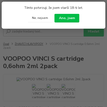
0
ks
+420 733 212 626
Tímto potvrzuji, že jsem starší 18-ti let.
za
0,00 Kč
Po - Pá 9:00 - 19:00 So 9:00 - 14:00
Ano, jsem
Ne, nejsem
Menu
Hledat
Úvod
ŽHAVÍCÍ HLAVY/PODY
VOOPOO VINCI S cartridge 0,6ohm 2ml
2pack
VOOPOO VINCI S cartridge
0,6ohm 2ml 2pack