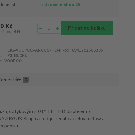
tupnost
skladem e-shop 25
9 Kč
Přidat do košíku
 Kč
bez DPH
CIG-VOOPOO-ARGUS-
EAN kód:
6941291585385
u:
P3-BLCKL
e:
VOOPOO
Komentáře
0
mAh, dotykovým 2.01" TFT HD displejem a
é ARGUS Snap cartridge, regulovatelný airflow a
ím popisu.