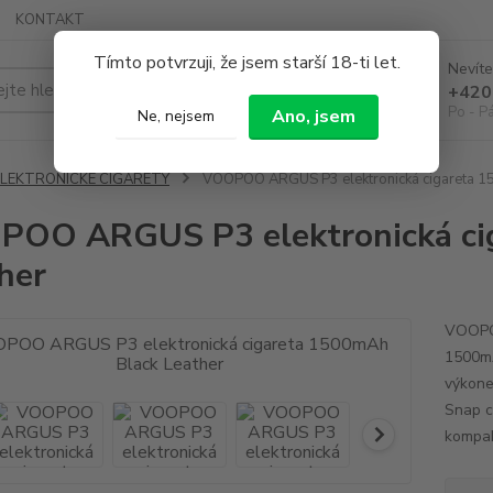
KONTAKT
Tímto potvrzuji, že jsem starší 18-ti let.
Nevíte
Hledat
+420
Po - P
Ano, jsem
Ne, nejsem
ELEKTRONICKÉ CIGARETY
VOOPOO ARGUS P3 elektronická cigareta 1
OO ARGUS P3 elektronická ci
her
VOOPOO
1500mA
výkone
Snap c
kompakt