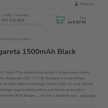
Přihlášení
 si rady? Zavolejte.
0
ks
 733 212 626
za
0,00 Kč
á 9:00 - 19:00 So 9:00 - 14:00
500mAh Black Leather
gareta 1500mAh Black
 Argus P3 je moderní pod systém s integrovanou baterií
h, dotykovým 2.01" TFT HD displejem a nastavitelným
m až 30W. Nabízí technologii iCOSM CODE 2.0, nové ARGUS
artridge, regulovatelný airflow a prémiové zpracování v
ním Mini BOX designu.... více info v detailním pop...
celý popis