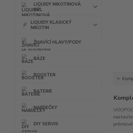
LIQUIDY NIKOTINOVÁ
SŮL
LIQUIDY KLASICKÝ
NIKOTIN
ŽHAVÍCÍ HLAVY/PODY
BÁZE
BOOSTER
Kompl
BATERIE
Komple
NABÍJEČKY
VOOPOO A
nastavit
DIY SERVIS
prémiové 