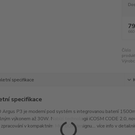
Dos
79
660
Číslo
produkt
Výrobc
etní specifikace
tní specifikace
rgus P3 je moderní pod systém s integrovanou baterií 1500
elným výkonem až 30W. Nabízí technologii iCOSM CODE 2.0, nov
zpracování v kompaktním Mini BOX designu.... více info v detailn