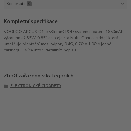
Komentáře
0
Kompletní specifikace
VOOPOO ARGUS G4 je výkonný POD systém s baterií 1650mAh,
výkonem až 35W, 0.85" displejem a Multi-Ohm cartridgí, která
umožňuje přepínání mezi odpory 0.4Ω, 0.7Ω a 1.0Ω v jedné
cartridgi. ... Více info v detailním popisu
Zboží zařazeno v kategoriích
ELEKTRONICKÉ CIGARETY