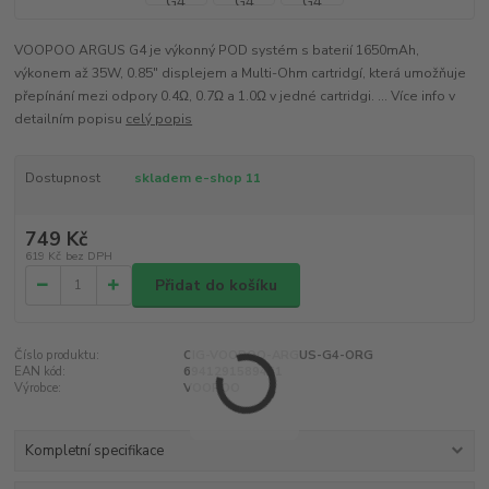
VOOPOO ARGUS G4 je výkonný POD systém s baterií 1650mAh,
výkonem až 35W, 0.85" displejem a Multi-Ohm cartridgí, která umožňuje
přepínání mezi odpory 0.4Ω, 0.7Ω a 1.0Ω v jedné cartridgi. ... Více info v
detailním popisu
celý popis
Dostupnost
skladem e-shop 11
749 Kč
619 Kč
bez DPH
Přidat do košíku
Číslo produktu:
CIG-VOOPOO-ARGUS-G4-ORG
EAN kód:
6941291589451
Výrobce:
VOOPOO
Kompletní specifikace