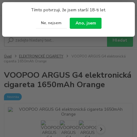
0
ks
+420 733 212 626
Tímto potvrzuji, že jsem starší 18-ti let.
za
0,00 Kč
Po - Pá 9:00 - 19:00 So 9:00 - 14:00
Ano, jsem
Ne, nejsem
Menu
Hledat
Úvod
ELEKTRONICKÉ CIGARETY
VOOPOO ARGUS G4 elektronická
cigareta 1650mAh Orange
VOOPOO ARGUS G4 elektronická
cigareta 1650mAh Orange
Novinka