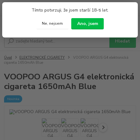
0
ks
+420 733 212 626
Tímto potvrzuji, že jsem starší 18-ti let.
za
0,00 Kč
Po - Pá 9:00 - 19:00 So 9:00 - 14:00
Ano, jsem
Ne, nejsem
Menu
Hledat
Úvod
ELEKTRONICKÉ CIGARETY
VOOPOO ARGUS G4 elektronická
cigareta 1650mAh Blue
VOOPOO ARGUS G4 elektronická
cigareta 1650mAh Blue
Novinka