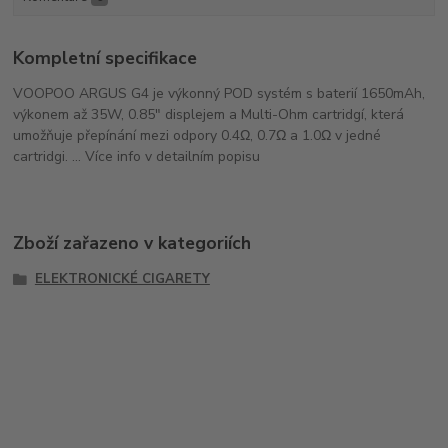
Kompletní specifikace
VOOPOO ARGUS G4 je výkonný POD systém s baterií 1650mAh,
výkonem až 35W, 0.85" displejem a Multi-Ohm cartridgí, která
umožňuje přepínání mezi odpory 0.4Ω, 0.7Ω a 1.0Ω v jedné
cartridgi. ... Více info v detailním popisu
Zboží zařazeno v kategoriích
ELEKTRONICKÉ CIGARETY