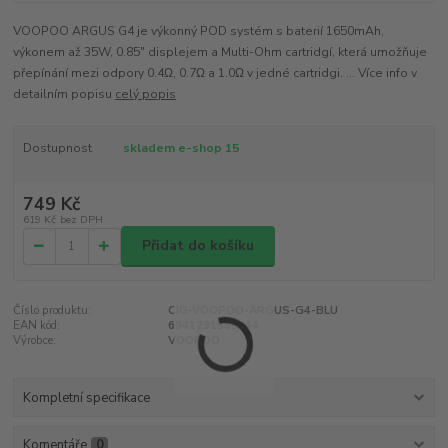
VOOPOO ARGUS G4 je výkonný POD systém s baterií 1650mAh,
výkonem až 35W, 0.85" displejem a Multi-Ohm cartridgí, která umožňuje
přepínání mezi odpory 0.4Ω, 0.7Ω a 1.0Ω v jedné cartridgi. ... Více info v
detailním popisu
celý popis
Dostupnost
skladem e-shop 15
749 Kč
619 Kč
bez DPH
Přidat do košíku
Číslo produktu:
CIG-VOOPOO-ARGUS-G4-BLU
EAN kód:
6941291589444
Výrobce:
VOOPOO
Kompletní specifikace
Komentáře
0