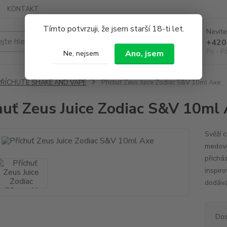
KONTAKT
Tímto potvrzuji, že jsem starší 18-ti let.
Nevíte
Hledat
+420
Po - P
Ano, jsem
Ne, nejsem
PŘÍCHUTĚ SHAKE AND VAPE
Příchuť Zeus Juice Zodiac S&V 10ml Axe
huť Zeus Juice Zodiac S&V 10ml
Svěží 
medově
přicház
inspir
dodává
Dos