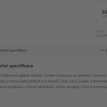
36
305
Číslo
produkt
etní specifikace
tní specifikace
ť křupavých jablek odrůdy Golden Delicious se prolíná s medově 
chází s novou řadu příchutí a e-liquidů Zeus Juice Zodiac, která i
 Jsou dodávány v 60ml lahvičkách, které obsahují 10ml koncentrá