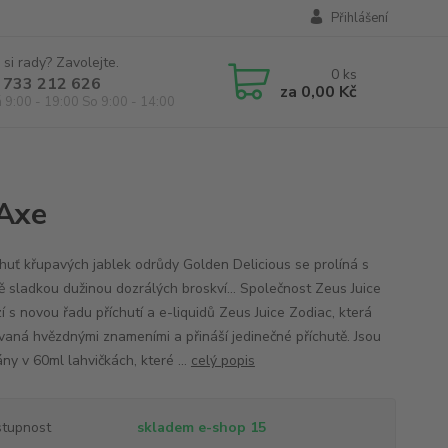
Přihlášení
 si rady? Zavolejte.
0
ks
 733 212 626
za
0,00 Kč
á 9:00 - 19:00 So 9:00 - 14:00
 Axe
chuť křupavých jablek odrůdy Golden Delicious se prolíná s
 sladkou dužinou dozrálých broskví... Společnost Zeus Juice
í s novou řadu příchutí a e-liquidů Zeus Juice Zodiac, která
ovaná hvězdnými znameními a přináší jedinečné příchutě. Jsou
ny v 60ml lahvičkách, které ...
celý popis
tupnost
skladem e-shop 15