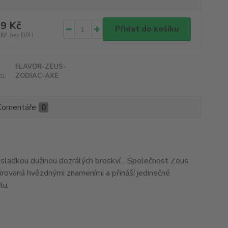
9 Kč
Přidat do košíku
 Kč
bez DPH
FLAVOR-ZEUS-
u:
ZODIAC-AXE
Komentáře
0
sladkou dužinou dozrálých broskví... Společnost Zeus
nspirovaná hvězdnými znameními a přináší jedinečné
tu.