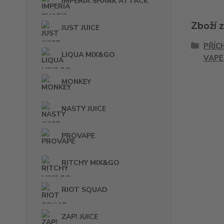
IMPERIA SHARK ATTACK
Zboží 
JUST JUICE
PŘÍC
LIQUA MIX&GO
VAPE
MONKEY
NASTY JUICE
PROVAPE
RITCHY MIX&GO
RIOT SQUAD
ZAP! JUICE