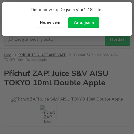
0
ks
+420 733 212 626
Tímto potvrzuji, že jsem starší 18-ti let.
za
0,00 Kč
Po - Pá 9:00 - 19:00 So 9:00 - 14:00
Ano, jsem
Ne, nejsem
Menu
Hledat
Úvod
PŘÍCHUTĚ SHAKE AND VAPE
Příchuť ZAP! Juice S&V AISU
TOKYO 10ml Double Apple
Příchuť ZAP! Juice S&V AISU
TOKYO 10ml Double Apple