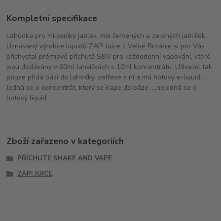
Kompletní specifikace
Lahůdka pro milovníky jablek, mix červených a zelených jablíček...
Uznávaný výrobce liquidů ZAP! Juice z Velké Británie si pro Vás
přichystal prémiové příchutě S&V pro každodenní vapování, které
jsou dodávány v 60ml lahvičkách s 10ml koncentrátu. Uživatel tak
pouze přidá bázi do lahvičky, zatřese s ní a má hotový e-liquid....
Jedná se o koncentrát, který se kape do báze. ...nejedná se o
hotový liquid.
Zboží zařazeno v kategoriích
PŘÍCHUTĚ SHAKE AND VAPE
ZAP! JUICE