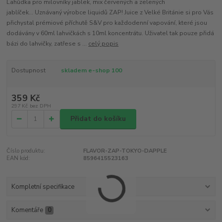
Lahůdka pro milovníky jablek, mix červených a zelených
jablíček... Uznávaný výrobce liquidů ZAP! Juice z Velké Británie si pro Vás
přichystal prémiové příchutě S&V pro každodenní vapování, které jsou
dodávány v 60ml lahvičkách s 10ml koncentrátu. Uživatel tak pouze přidá
bázi do lahvičky, zatřese s ...
celý popis
Dostupnost
skladem e-shop 100
359 Kč
297 Kč
bez DPH
Přidat do košíku
Číslo produktu:
FLAVOR-ZAP-TOKYO-DAPPLE
EAN kód:
8596415523163
Kompletní specifikace
Komentáře
0