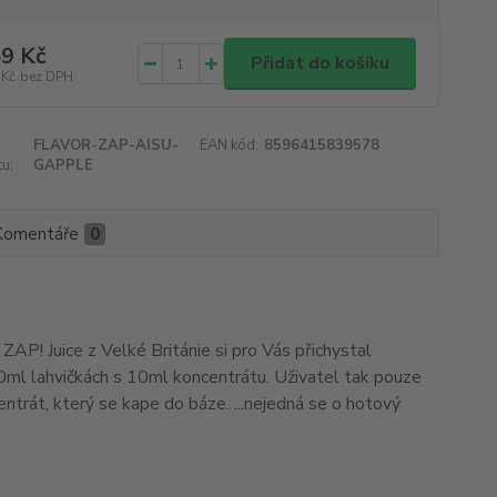
9 Kč
Přidat do košíku
 Kč
bez DPH
FLAVOR-ZAP-AISU-
EAN kód:
8596415839578
u:
GAPPLE
Komentáře
0
ZAP! Juice z Velké Británie si pro Vás přichystal
0ml lahvičkách s 10ml koncentrátu. Uživatel tak pouze
centrát, který se kape do báze. ...nejedná se o hotový