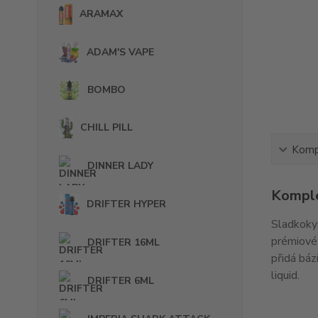
ARAMAX
ADAM'S VAPE
BOMBO
CHILL PILL
Kompl
DINNER LADY
Komple
DRIFTER HYPER
Sladkokys
prémiové 
DRIFTER 16ML
přidá báz
liquid.
DRIFTER 6ML