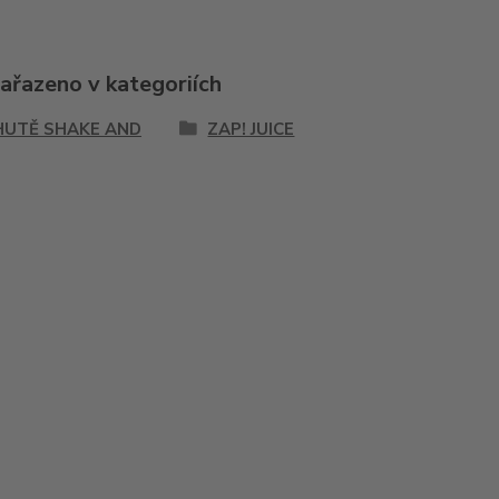
zařazeno v kategoriích
HUTĚ SHAKE AND
ZAP! JUICE