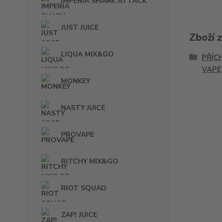
IMPERIA SHARK ATTACK
JUST JUICE
Zboží 
LIQUA MIX&GO
PŘÍC
VAPE
MONKEY
NASTY JUICE
PROVAPE
RITCHY MIX&GO
RIOT SQUAD
ZAP! JUICE