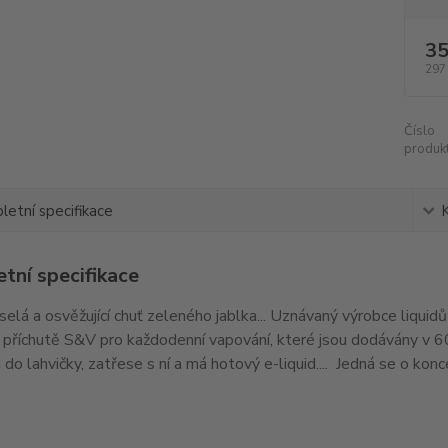
35
297
Číslo
produkt
etní specifikace
tní specifikace
elá a osvěžující chuť zeleného jablka... Uznávaný výrobce liquidů 
příchutě S&V pro každodenní vapování, které jsou dodávány v 6
i do lahvičky, zatřese s ní a má hotový e-liquid.... Jedná se o kon