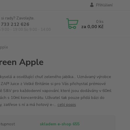
Přihlášení
 si rady? Zavolejte.
0
ks
 733 212 626
za
0,00 Kč
á 9:00 - 19:00 So 9:00 - 14:00
Apple
reen Apple
kyselá a osvěžující chuť zeleného jablka... Uznávaný výrobce
 ZAP! Juice z Velké Británie si pro Vás přichystal prémiové
tě S&V pro každodenní vapování, které jsou dodávány v 60ml
kách s 10ml koncentrátu. Uživatel tak pouze přidá bázi do
y, zatřese s ní a má hotový e-...
celý popis
tupnost
skladem e-shop 655