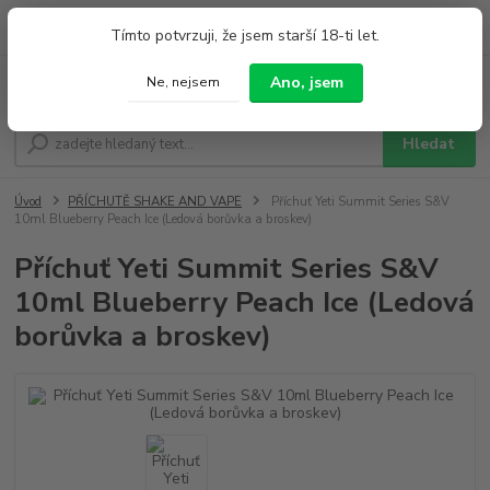
0
ks
+420 733 212 626
Tímto potvrzuji, že jsem starší 18-ti let.
za
0,00 Kč
Po - Pá 9:00 - 19:00 So 9:00 - 14:00
Ano, jsem
Ne, nejsem
Menu
Hledat
Úvod
PŘÍCHUTĚ SHAKE AND VAPE
Příchuť Yeti Summit Series S&V
10ml Blueberry Peach Ice (Ledová borůvka a broskev)
Příchuť Yeti Summit Series S&V
10ml Blueberry Peach Ice (Ledová
borůvka a broskev)