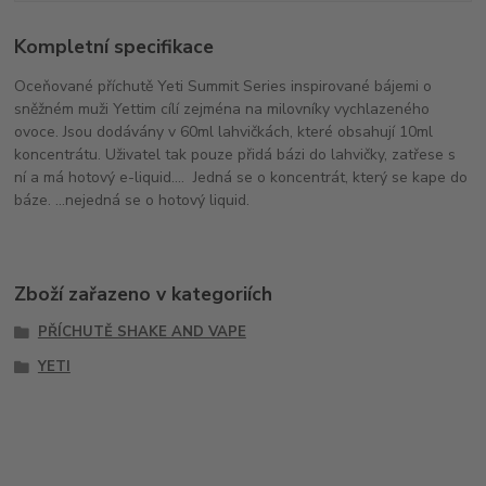
Kompletní specifikace
Oceňované příchutě Yeti Summit Series inspirované bájemi o
sněžném muži Yettim cílí zejména na milovníky vychlazeného
ovoce. Jsou dodávány v 60ml lahvičkách, které obsahují 10ml
koncentrátu. Uživatel tak pouze přidá bázi do lahvičky, zatřese s
ní a má hotový e-liquid.... Jedná se o koncentrát, který se kape do
báze. ...nejedná se o hotový liquid.
Zboží zařazeno v kategoriích
PŘÍCHUTĚ SHAKE AND VAPE
YETI