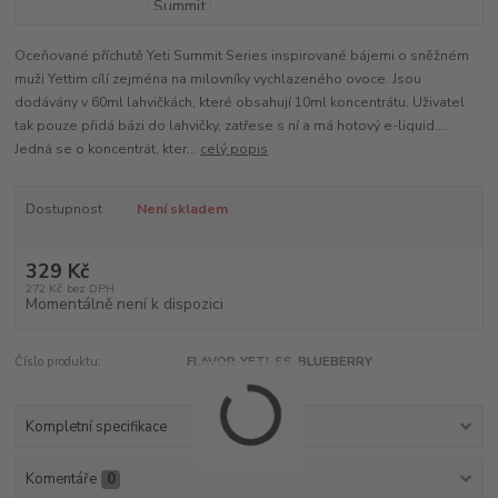
Oceňované příchutě Yeti Summit Series inspirované bájemi o sněžném
muži Yettim cílí zejména na milovníky vychlazeného ovoce. Jsou
dodávány v 60ml lahvičkách, které obsahují 10ml koncentrátu. Uživatel
tak pouze přidá bázi do lahvičky, zatřese s ní a má hotový e-liquid....
Jedná se o koncentrát, kter...
celý popis
Dostupnost
Není skladem
329 Kč
272 Kč
bez DPH
Momentálně není k dispozici
Číslo produktu:
FLAVOR-YETI-SS-BLUEBERRY
Kompletní specifikace
Komentáře
0