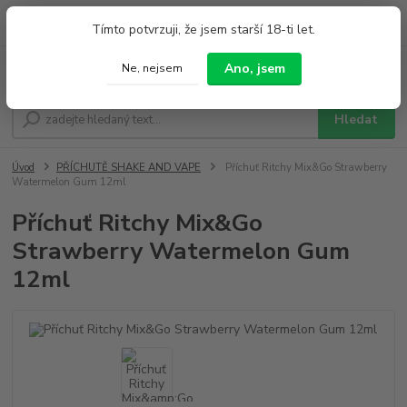
0
ks
+420 733 212 626
Tímto potvrzuji, že jsem starší 18-ti let.
za
0,00 Kč
Po - Pá 9:00 - 19:00 So 9:00 - 14:00
Ano, jsem
Ne, nejsem
Menu
Hledat
Úvod
PŘÍCHUTĚ SHAKE AND VAPE
Příchuť Ritchy Mix&Go Strawberry
Watermelon Gum 12ml
Příchuť Ritchy Mix&Go
Strawberry Watermelon Gum
12ml