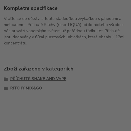
Kompletní specifikace
Vraťte se do dětství s touto slaďoučkou žvýkačkou s jahodami a
melounem.... Příchutě Ritchy (resp. LIQUA) od ikonického výrobce
nás provází vaperským světem už pořádnou řádku let. Příchutě
jsou dodávány v 60ml plastových lahvičkách, které obsahují 12ml
koncentrátu.
Zboží zařazeno v kategoriích
PŘÍCHUTĚ SHAKE AND VAPE
RITCHY MIX&GO