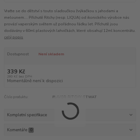
Vraťte se do dětství s touto slaďoučkou žvýkačkou s jahodami a
melounem.... Příchutě Ritchy (resp. LIQUA) od ikonického výrobce nás
provází vaperským světem už pořádnou řádku let. Příchutě jsou
dodávány v 60ml plastových lahvičkách, které obsahují 12ml koncentrátu.
celý popis
Dostupnost
Není skladem
339 Kč
280 Kč
bez DPH
Momentálně není k dispozici
Číslo produktu:
FLAVOR-RITCHY-STWAT
Kompletní specifikace
Komentáře
0