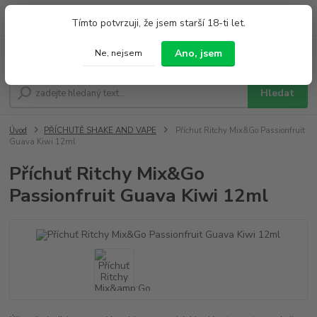
0
ks
+420 733 212 626
Tímto potvrzuji, že jsem starší 18-ti let.
za
0,00 Kč
Po - Pá 9:00 - 19:00 So 9:00 - 14:00
Ano, jsem
Ne, nejsem
Menu
Hledat
Úvod
PŘÍCHUTĚ SHAKE AND VAPE
Příchuť Ritchy Mix&Go Passionfruit
Guava Kiwi 12ml
Příchuť Ritchy Mix&Go
Passionfruit Guava Kiwi 12ml