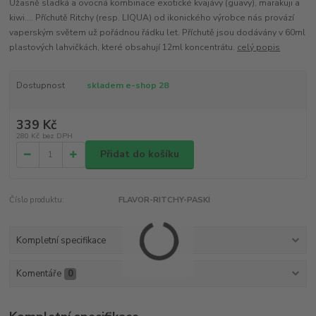
Úžasně sladká a ovocná kombinace exotické kvajávy (guavy), marakuji a
kiwi.... Příchutě Ritchy (resp. LIQUA) od ikonického výrobce nás provází
vaperským světem už pořádnou řádku let. Příchutě jsou dodávány v 60ml
plastových lahvičkách, které obsahují 12ml koncentrátu.
celý popis
Dostupnost
skladem e-shop 28
339 Kč
280 Kč
bez DPH
Přidat do košíku
Číslo produktu:
FLAVOR-RITCHY-PASKI
Kompletní specifikace
Komentáře
0