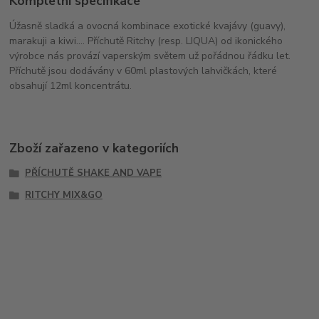
Kompletní specifikace
Úžasně sladká a ovocná kombinace exotické kvajávy (guavy),
marakuji a kiwi.... Příchutě Ritchy (resp. LIQUA) od ikonického
výrobce nás provází vaperským světem už pořádnou řádku let.
Příchutě jsou dodávány v 60ml plastových lahvičkách, které
obsahují 12ml koncentrátu.
Zboží zařazeno v kategoriích
PŘÍCHUTĚ SHAKE AND VAPE
RITCHY MIX&GO