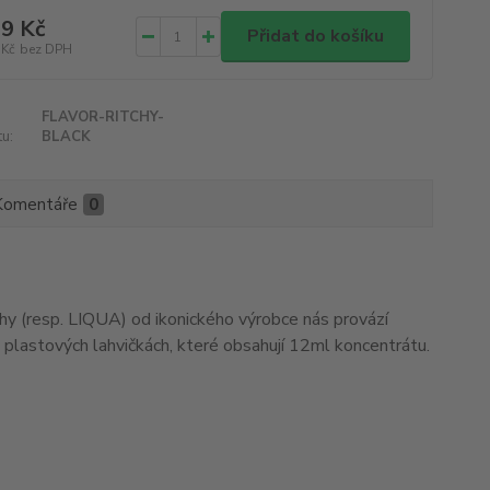
9 Kč
Přidat do košíku
 Kč
bez DPH
FLAVOR-RITCHY-
u:
BLACK
Komentáře
0
chy (resp. LIQUA) od ikonického výrobce nás provází
plastových lahvičkách, které obsahují 12ml koncentrátu.