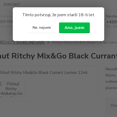
KONTAKT
Tímto potvrzuji, že jsem starší 18-ti let.
Nevíte
Hledat
+420
Po - P
Ano, jsem
Ne, nejsem
PŘÍCHUTĚ SHAKE AND VAPE
Příchuť Ritchy Mix&Go Black Currant Lem
huť Ritchy Mix&Go Black Curra
Neuvěř
Ritchy
světem
plasto
Dos