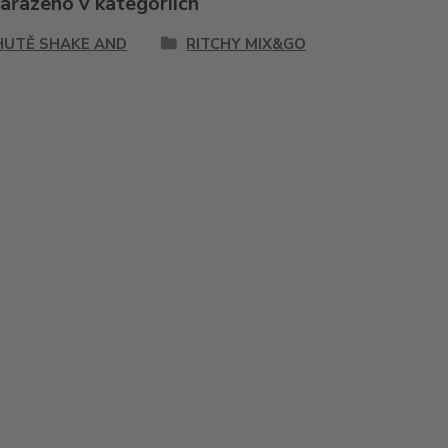
zařazeno v kategoriích
HUTĚ SHAKE AND
RITCHY MIX&GO