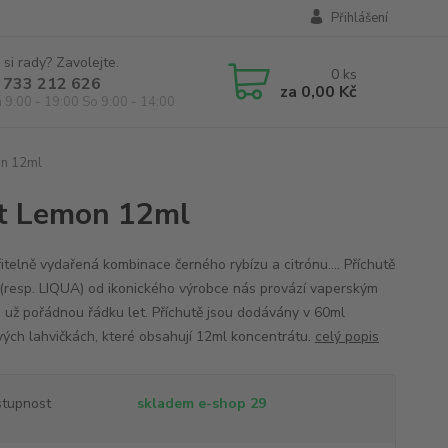
Přihlášení
 si rady? Zavolejte.
0
ks
 733 212 626
za
0,00 Kč
á 9:00 - 19:00 So 9:00 - 14:00
on 12ml
nt Lemon 12ml
itelně vydařená kombinace černého rybízu a citrónu.... Příchutě
 (resp. LIQUA) od ikonického výrobce nás provází vaperským
 už pořádnou řádku let. Příchutě jsou dodávány v 60ml
vých lahvičkách, které obsahují 12ml koncentrátu.
celý popis
tupnost
skladem e-shop 29