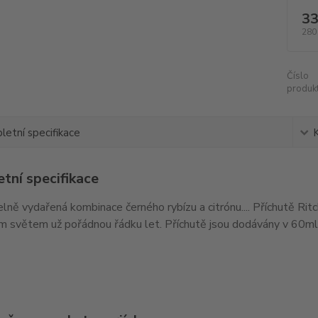
33
280
Číslo
produkt
etní specifikace
tní specifikace
lně vydařená kombinace černého rybízu a citrónu.... Příchutě Rit
 světem už pořádnou řádku let. Příchutě jsou dodávány v 60ml 