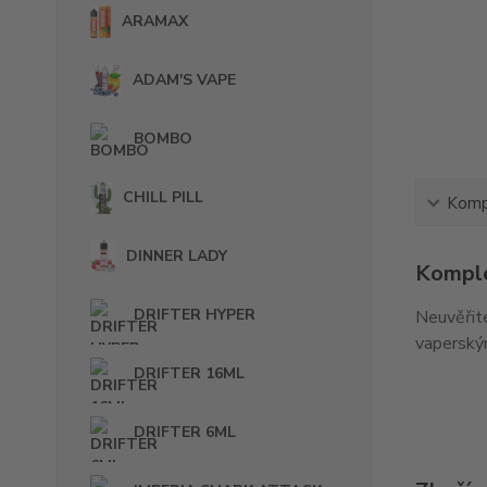
ARAMAX
ADAM'S VAPE
BOMBO
CHILL PILL
Kompl
DINNER LADY
Komple
DRIFTER HYPER
Neuvěřite
vaperským
DRIFTER 16ML
DRIFTER 6ML