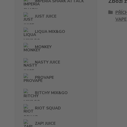
Zboží 
IMPERIA SHARK ATTACK
PŘÍC
JUST JUICE
VAPE
LIQUA MIX&GO
MONKEY
NASTY JUICE
PROVAPE
RITCHY MIX&GO
RIOT SQUAD
ZAP! JUICE