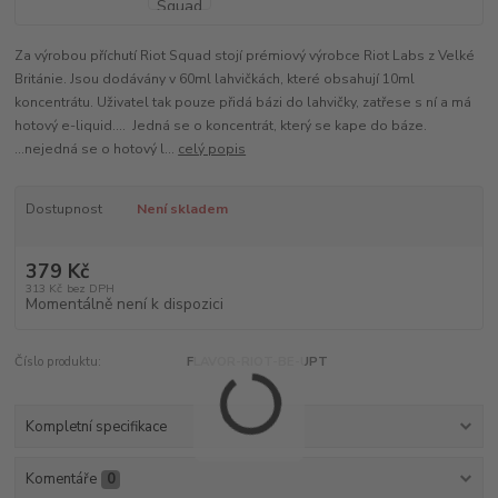
Za výrobou příchutí Riot Squad stojí prémiový výrobce Riot Labs z Velké
Británie. Jsou dodávány v 60ml lahvičkách, které obsahují 10ml
koncentrátu. Uživatel tak pouze přidá bázi do lahvičky, zatřese s ní a má
hotový e-liquid.... Jedná se o koncentrát, který se kape do báze.
...nejedná se o hotový l...
celý popis
Dostupnost
Není skladem
379 Kč
313 Kč
bez DPH
Momentálně není k dispozici
Číslo produktu:
FLAVOR-RIOT-BE-UPT
Kompletní specifikace
Komentáře
0