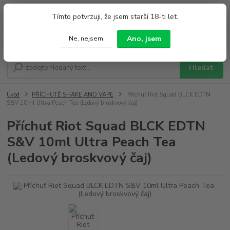
0
ks
+420 733 212 626
Tímto potvrzuji, že jsem starší 18-ti let.
za
0,00 Kč
Po - Pá 9:00 - 19:00 So 9:00 - 14:00
Ano, jsem
Ne, nejsem
Menu
Hledat
Úvod
PŘÍCHUTĚ SHAKE AND VAPE
Příchuť Riot Squad BLCK EDTN
S&V 10ml Ultra Peach Tea (Ledový broskvový čaj)
Příchuť Riot Squad BLCK EDTN
S&V 10ml Ultra Peach Tea
(Ledový broskvový čaj)