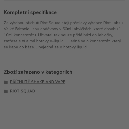
Kompletní specifikace
Za výrobou příchutí Riot Squad stojí prémiový výrobce Riot Labs z
Velké Británie. Jsou dodávány v 60ml lahvičkách, které obsahují
10ml koncentrátu. Uživatel tak pouze přidá bázi do lahvičky,
zatřese s ní a má hotový e-liquid.... Jedná se o koncentrát, který
se kape do báze. ...nejedná se o hotový liquid.
Zboží zařazeno v kategoriích
PŘÍCHUTĚ SHAKE AND VAPE
RIOT SQUAD