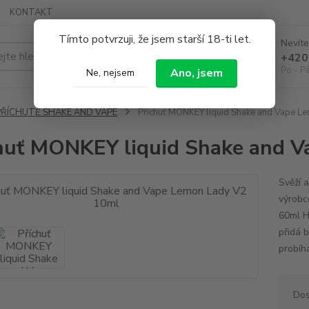
KONTAKT
Tímto potvrzuji, že jsem starší 18-ti let.
Nevíte
Hledat
+420
Po - P
Ano, jsem
Ne, nejsem
PŘÍCHUTĚ SHAKE AND VAPE
Příchuť MONKEY liquid Shake and Vape L
huť MONKEY liquid Shake and 
Svěží 
výrobc
60ml H
přidá b
probíhá
Dos