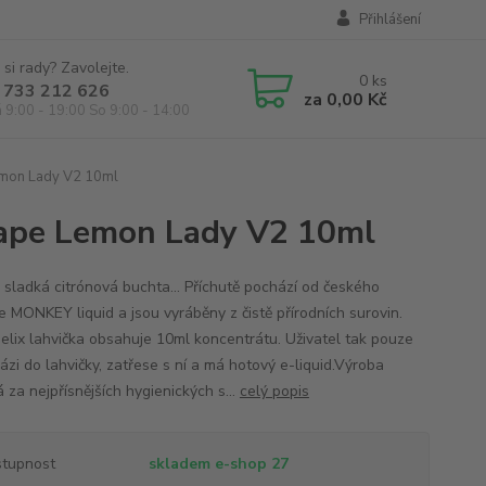
Přihlášení
 si rady? Zavolejte.
0
ks
 733 212 626
za
0,00 Kč
á 9:00 - 19:00 So 9:00 - 14:00
emon Lady V2 10ml
Vape Lemon Lady V2 10ml
a sladká citrónová buchta... Příchutě pochází od českého
e MONKEY liquid a jsou vyráběny z čistě přírodních surovin.
elix lahvička obsahuje 10ml koncentrátu. Uživatel tak pouze
ázi do lahvičky, zatřese s ní a má hotový e-liquid.Výroba
 za nejpřísnějších hygienických s...
celý popis
tupnost
skladem e-shop 27