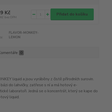
9 Kč
Přidat do košíku
 Kč
bez DPH
FLAVOR-MONKEY-
u:
LEMON
Komentáře
0
KEY liquid a jsou vyráběny z čistě přírodních surovin.
ázi do lahvičky, zatřese s ní a má hotový e-
tické laboratoři. Jedná se o koncentrát, který se kape do
tový liquid.