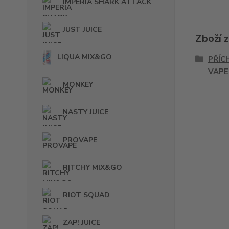
IMPERIA SHARK ATTACK
JUST JUICE
Zboží 
LIQUA MIX&GO
PŘÍC
VAPE
MONKEY
NASTY JUICE
PROVAPE
RITCHY MIX&GO
RIOT SQUAD
ZAP! JUICE