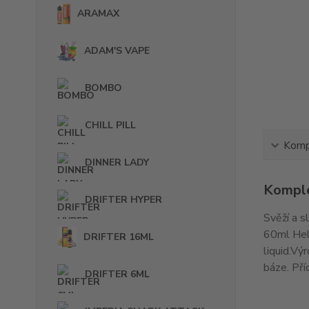
ARAMAX
ADAM'S VAPE
BOMBO
CHILL PILL
Kompl
DINNER LADY
Komple
DRIFTER HYPER
Svěží a s
60ml Heli
DRIFTER 16ML
liquid.Vý
báze. Pří
DRIFTER 6ML