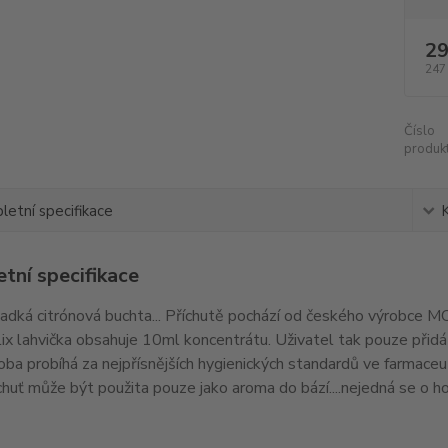
29
247
Číslo
produkt
etní specifikace
tní specifikace
ladká citrónová buchta... Příchutě pochází od českého výrobce MON
x lahvička obsahuje 10ml koncentrátu. Uživatel tak pouze přidá b
roba probíhá za nejpřísnějších hygienických standardů ve farmaceu
chuť může být použita pouze jako aroma do bází....nejedná se o ho