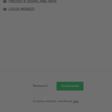
PŘÍCHUTĚ SHAKE AND VAPE
LIQUA MIX&GO
Souhlasím
Nastavení
Souhlas můžete odmítnout
zde
.
Vytvořeno na
Eshop-rychle.cz