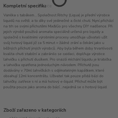
Kompletní specifikace
Vanilka s tabákem... Společnost Ritchy (Liqua) je přední výrobce
liquidů na světě, a to díky své jedinečné a čisté chuti. Nyní přichází
na trh se svými příchutěmi Mix&Go pro všechny DIY nadšence. Při
jejich výrobě používá aromata speciálně určená pro liquidy a
společně s kvalitními výrobními procesy umožňuje uživateli užít
svůj hotový liquid již za 5 minut = žádné zrání a čekání jako u
běžných příchutí jiných výrobců. Aby byla během doby trvanlivosti
kvalita chuti stabilní a zabránilo se oxidaci, doplňuje výrobce
lahvičku s příchutí dusíkem. Pro snazší míchání liquidu je krabička
a lahvička opatřena jednoduchým návodem. Příchutě jsou
dodávány v 70ml lahvičkách s odjímatelným kapátkem, které
obsahují 12ml koncentrátu. Uživatel tak pouze přidá bázi do
lahvičky, zatřese s ní a má hotový e-liquid. Příchuť může být
použita pouze jako aroma do bází....nejedná se o hotový liquid.
Zboží zařazeno v kategoriích