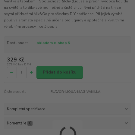
Vanilka s tabákem... Společnost Ritchy (Liqua) je přední výrobce liquidů
na světě, a to díky své jedinečné a čisté chuti. Nyní přichází na trh se
svými příchutěmi Mix&Go pro všechny DIY nadšence. Při jejich výrobě
používá aromata speciálně určená pro liquidy a společně s kvalitními
výrobními procesy...
celý popis
Dostupnost
skladem e-shop 5
329 Kč
272 Kč
bez DPH
Přidat do košíku
Číslo produktu:
FLAVOR-LIQUA-MAG-VANILLA
Kompletní specifikace
Komentáře
0