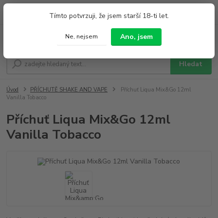
0
ks
+420 733 212 626
Tímto potvrzuji, že jsem starší 18-ti let.
za
0,00 Kč
Po - Pá 9:00 - 19:00 So 9:00 - 14:00
Ano, jsem
Ne, nejsem
Menu
Hledat
Úvod
PŘÍCHUTĚ SHAKE AND VAPE
Příchuť Liqua Mix&Go 12ml
Vanilla Tobacco
Příchuť Liqua Mix&Go 12ml
Vanilla Tobacco