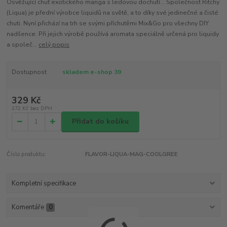
Osvěžující chuť exotického manga s ledovou dochutí... Společnost Ritchy
(Liqua) je přední výrobce liquidů na světě, a to díky své jedinečné a čisté
chuti. Nyní přichází na trh se svými příchutěmi Mix&Go pro všechny DIY
nadšence. Při jejich výrobě používá aromata speciálně určená pro liquidy
a společ...
celý popis
Dostupnost
skladem e-shop 39
329 Kč
272 Kč
bez DPH
Přidat do košíku
Číslo produktu:
FLAVOR-LIQUA-MAG-COOLGREE
Kompletní specifikace
Komentáře
0