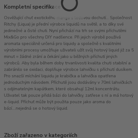
Kompletní specifikace
Osvěžující chuť exotického manga s ledovou dochutí... Společnost
Ritchy (Liqua) je přední výrobce liquidů na světě, a to díky své
jedinečné a čisté chuti. Nyní přichází na trh se svými příchutěmi
Mix&Go pro všechny DIY nadšence. Při jejich výrobě používá
aromata speciálně určená pro liquidy a společně s kvalitními
výrobními procesy umožňuje uživateli užít svůj hotový liquid již za 5
minut = žádné zrání a čekání jako u běžných příchutí jiných
výrobců. Aby byla během doby trvanlivosti kvalita chuti stabilní a
zabránilo se oxidaci, doplňuje výrobce lahvičku s příchutí dusíkem.
Pro snazší míchání liquidu je krabička a lahvička opatřena
jednoduchým návodem. Příchutě jsou dodávány v 70ml lahvičkách
s odjímatelným kapátkem, které obsahují 12ml koncentrátu.
Uživatel tak pouze přidá bázi do lahvičky, zatřese s ní a má hotový
e-liquid. Příchuť může být použita pouze jako aroma do
bází....nejedná se o hotový liquid.
Zboží zařazeno v kategoriích