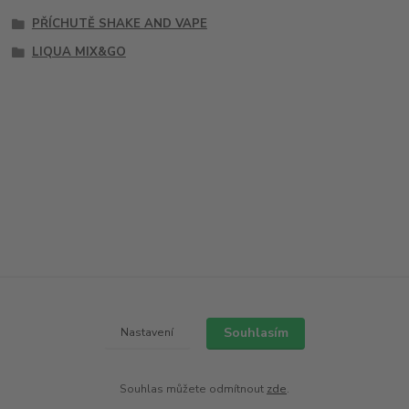
PŘÍCHUTĚ SHAKE AND VAPE
LIQUA MIX&GO
Souhlasím
Nastavení
Souhlas můžete odmítnout
zde
.
Vytvořeno na
Eshop-rychle.cz