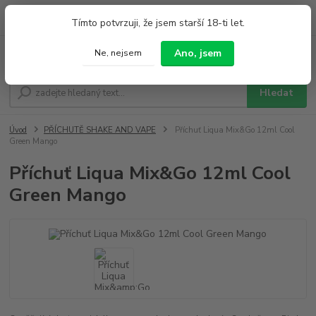
0
ks
+420 733 212 626
Tímto potvrzuji, že jsem starší 18-ti let.
za
0,00 Kč
Po - Pá 9:00 - 19:00 So 9:00 - 14:00
Ano, jsem
Ne, nejsem
Menu
Hledat
Úvod
PŘÍCHUTĚ SHAKE AND VAPE
Příchuť Liqua Mix&Go 12ml Cool
Green Mango
Příchuť Liqua Mix&Go 12ml Cool
Green Mango