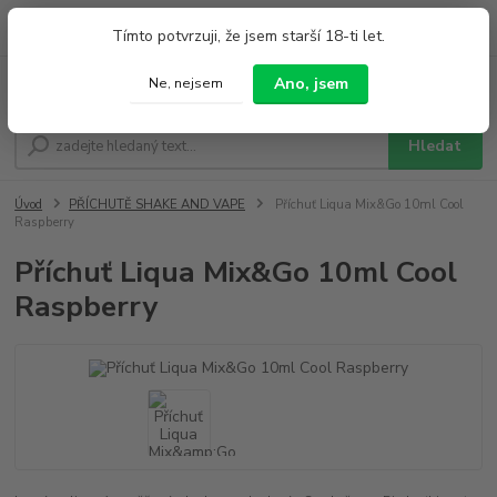
0
ks
+420 733 212 626
Tímto potvrzuji, že jsem starší 18-ti let.
za
0,00 Kč
Po - Pá 9:00 - 19:00 So 9:00 - 14:00
Ano, jsem
Ne, nejsem
Menu
Hledat
Úvod
PŘÍCHUTĚ SHAKE AND VAPE
Příchuť Liqua Mix&Go 10ml Cool
Raspberry
Příchuť Liqua Mix&Go 10ml Cool
Raspberry