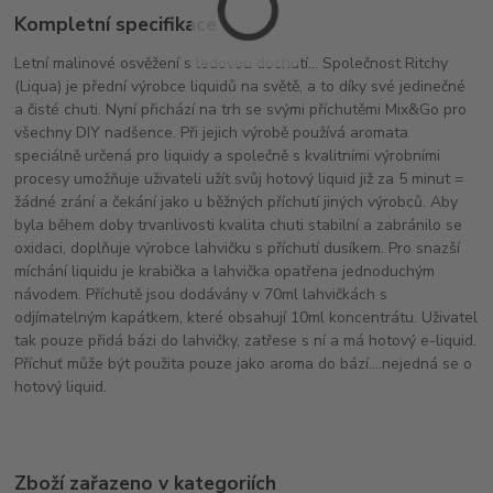
Kompletní specifikace
Letní malinové osvěžení s ledovou dochutí... Společnost Ritchy
(Liqua) je přední výrobce liquidů na světě, a to díky své jedinečné
a čisté chuti. Nyní přichází na trh se svými příchutěmi Mix&Go pro
všechny DIY nadšence. Při jejich výrobě používá aromata
speciálně určená pro liquidy a společně s kvalitními výrobními
procesy umožňuje uživateli užít svůj hotový liquid již za 5 minut =
žádné zrání a čekání jako u běžných příchutí jiných výrobců. Aby
byla během doby trvanlivosti kvalita chuti stabilní a zabránilo se
oxidaci, doplňuje výrobce lahvičku s příchutí dusíkem. Pro snazší
míchání liquidu je krabička a lahvička opatřena jednoduchým
návodem. Příchutě jsou dodávány v 70ml lahvičkách s
odjímatelným kapátkem, které obsahují 10ml koncentrátu. Uživatel
tak pouze přidá bázi do lahvičky, zatřese s ní a má hotový e-liquid.
Příchuť může být použita pouze jako aroma do bází....nejedná se o
hotový liquid.
Zboží zařazeno v kategoriích