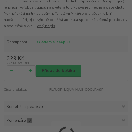
Letní malinové osvěžení s ledovou dochutí... Společnost Ritchy (Liqua)
je přední výrobce liquidů na světě, a to díky své jedinečné a čisté chuti.
Nyní přichází na trh se svými příchutěmi Mix&Go pro všechny DIY
nadšence. Při jejich výrobě používá aromata speciálně určená pro liquidy
a společně s kval...
celý popis
Dostupnost
skladem e-shop 26
329 Kč
272 Kč
bez DPH
Přidat do košíku
Číslo produktu:
FLAVOR-LIQUA-MAG-COOLRASP
Kompletní specifikace
Komentáře
0