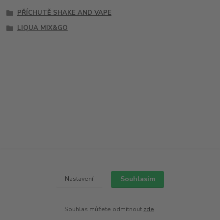
PŘÍCHUTĚ SHAKE AND VAPE
LIQUA MIX&GO
Souhlasím
Nastavení
Souhlas můžete odmítnout
zde
.
Vytvořeno na
Eshop-rychle.cz