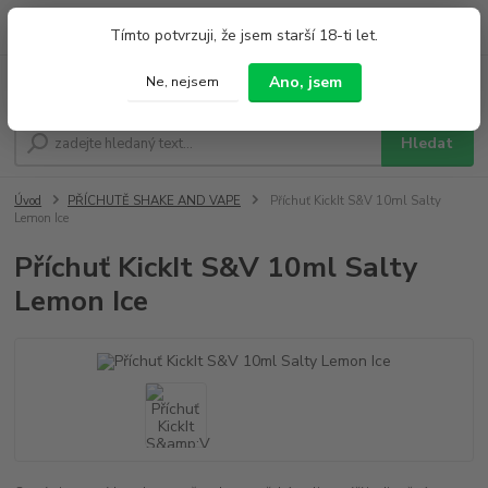
0
ks
+420 733 212 626
Tímto potvrzuji, že jsem starší 18-ti let.
za
0,00 Kč
Po - Pá 9:00 - 19:00 So 9:00 - 14:00
Ano, jsem
Ne, nejsem
Menu
Hledat
Úvod
PŘÍCHUTĚ SHAKE AND VAPE
Příchuť KickIt S&V 10ml Salty
Lemon Ice
Příchuť KickIt S&V 10ml Salty
Lemon Ice