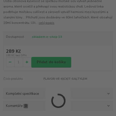
Ostrá citronová kyselost se špetkou mořské soli vytváří jedinečné
aroma, které osvěží a překvapí svou realistickou chutí. Ledová linka
podtrhuje mořskou svěžest a zároveň vytváří harmonii mezi kyselými a
slanými tóny.... Příchutě jsou dodávány ve 60ml lahvičkách, které obsahují
10ml koncentrátu. Uži...
celý popis
Dostupnost
skladem e-shop 13
289 Kč
239 Kč
bez DPH
Přidat do košíku
Číslo produktu:
FLAVOR-VE-KICKIT-SALTYLEM
Kompletní specifikace
Komentáře
0