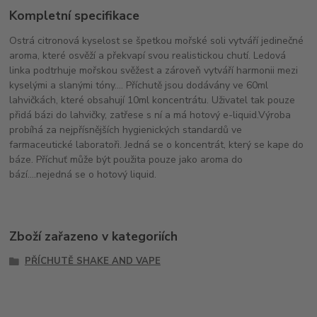
Kompletní specifikace
Ostrá citronová kyselost se špetkou mořské soli vytváří jedinečné
aroma, které osvěží a překvapí svou realistickou chutí. Ledová
linka podtrhuje mořskou svěžest a zároveň vytváří harmonii mezi
kyselými a slanými tóny.... Příchutě jsou dodávány ve 60ml
lahvičkách, které obsahují 10ml koncentrátu. Uživatel tak pouze
přidá bázi do lahvičky, zatřese s ní a má hotový e-liquid.Výroba
probíhá za nejpřísnějších hygienických standardů ve
farmaceutické laboratoři. Jedná se o koncentrát, který se kape do
báze. Příchuť může být použita pouze jako aroma do
bází....nejedná se o hotový liquid.
Zboží zařazeno v kategoriích
PŘÍCHUTĚ SHAKE AND VAPE