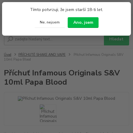
0
ks
+420 733 212 626
Tímto potvrzuji, že jsem starší 18-ti let.
za
0,00 Kč
Po - Pá 9:00 - 19:00 So 9:00 - 14:00
Ano, jsem
Ne, nejsem
Menu
Hledat
Úvod
PŘÍCHUTĚ SHAKE AND VAPE
Příchuť Infamous Originals S&V
10ml Papa Blood
Příchuť Infamous Originals S&V
10ml Papa Blood