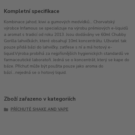
Kompletní specifikace
Kombinace jahod, kiwi a gumových medvídků... Chorvatský
výrobce Infamous se specializuje na výrobu prémiových e-liquidů
a aromat s tradicí od roku 2013. Jsou dodávány ve 60ml Chubby
Gorilla lahvičkách, které obsahují 10ml koncentrátu. Uživatel tak
pouze přidá bázi do lahvičky, zatřese s ní a má hotový e-
liquid.Výroba probíhá za nejpřísnějších hygienických standardů ve
farmaceutické laboratoři. Jedná se o koncentrát, který se kape do
báze. Příchuť může být použita pouze jako aroma do
bází....nejedná se o hotový liquid.
Zboží zařazeno v kategoriích
PŘÍCHUTĚ SHAKE AND VAPE