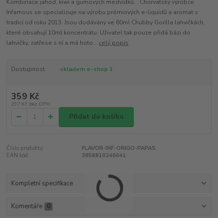
Kombinace jahod, kiwi a gumových medvídků... Chorvatský výrobce
Infamous se specializuje na výrobu prémiových e-liquidů a aromat s
tradicí od roku 2013. Jsou dodávány ve 60ml Chubby Gorilla lahvičkách,
které obsahují 10ml koncentrátu. Uživatel tak pouze přidá bázi do
lahvičky, zatřese s ní a má hoto...
celý popis
Dostupnost
skladem e-shop 1
359 Kč
297 Kč
bez DPH
Přidat do košíku
Číslo produktu:
FLAVOR-INF-ORIGO-PAPAS
EAN kód:
3858810240041
Kompletní specifikace
Komentáře
0