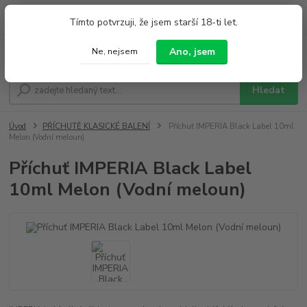
0
ks
+420 733 212 626
Tímto potvrzuji, že jsem starší 18-ti let.
za
0,00 Kč
Po - Pá 9:00 - 19:00 So 9:00 - 14:00
Ano, jsem
Ne, nejsem
Menu
Hledat
Úvod
PŘÍCHUTĚ KLASICKÉ BALENÍ
Příchuť IMPERIA Black Label 10ml
Melon (Vodní meloun)
Příchuť IMPERIA Black Label
10ml Melon (Vodní meloun)