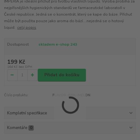
IMPERIA je ideální příchuť pro tvotbu vlastních liquidů. Výroba probíhá za
nejpřísnějších hygienických standardů ve farmaceutické laboratoři v
České republice. Jedná se o koncentrát, který se kape do báze. Příchuť
může být použita pouze jako aroma do bází....nejedná se o hotový
liquid.
celý popis
Dostupnost
skladem e-shop 243
199 Kč
164 Kč
bez DPH
Přidat do košíku
Číslo produktu:
FLAVOR-IMBL-MELON
Kompletní specifikace
Komentáře
0