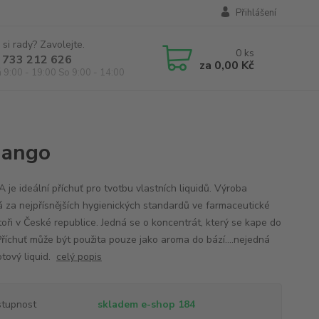
Přihlášení
 si rady? Zavolejte.
0
ks
 733 212 626
za
0,00 Kč
á 9:00 - 19:00 So 9:00 - 14:00
Mango
 je ideální příchuť pro tvotbu vlastních liquidů. Výroba
á za nejpřísnějších hygienických standardů ve farmaceutické
toři v České republice. Jedná se o koncentrát, který se kape do
Příchuť může být použita pouze jako aroma do bází....nejedná
otový liquid.
celý popis
tupnost
skladem e-shop 184