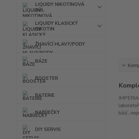
LIQUIDY NIKOTINOVÁ
SŮL
LIQUIDY KLASICKÝ
NIKOTIN
ŽHAVÍCÍ HLAVY/PODY
BÁZE
Kompl
BOOSTER
Komple
BATERIE
IMPERIA j
laboratoř
NABÍJEČKY
bází....ne
DIY SERVIS