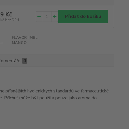
9 Kč
Přidat do košíku
 Kč
bez DPH
FLAVOR-IMBL-
u:
MANGO
Komentáře
0
 nejpřísnějších hygienických standardů ve farmaceutické
ze. Příchuť může být použita pouze jako aroma do