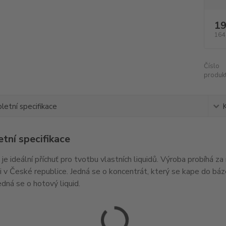
19
164
Číslo
produkt
etní specifikace
tní specifikace
e ideální příchuť pro tvotbu vlastních liquidů. Výroba probíhá za
i v České republice. Jedná se o koncentrát, který se kape do bá
jedná se o hotový liquid.