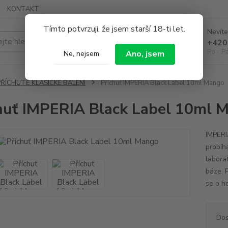
KONTAKT
Tímto potvrzuji, že jsem starší 18-ti let.
Nevíte
Hledat
+420
Po - P
Ano, jsem
Ne, nejsem
PŘÍCHUTĚ KLASICKÉ BALENÍ
Příchuť IMPERIA Black Label 10ml Mango
huť IMPERIA Black Label 10ml 
IMPERIA
probíh
labora
báze. 
se o h
Dos