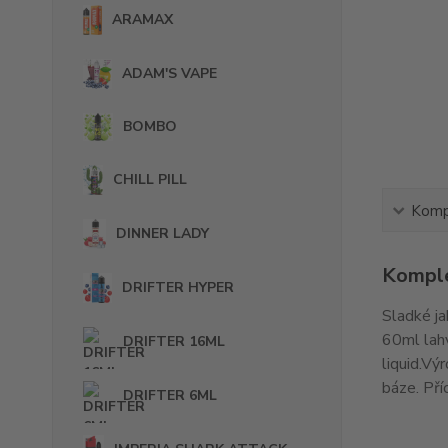
ARAMAX
ADAM'S VAPE
BOMBO
CHILL PILL
Kompl
DINNER LADY
Komple
DRIFTER HYPER
Sladké ja
60ml lahv
DRIFTER 16ML
liquid.Vý
báze. Pří
DRIFTER 6ML