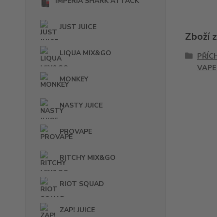
IMPERIA SHARK ATTACK
JUST JUICE
Zboží 
LIQUA MIX&GO
PŘÍC
VAPE
MONKEY
NASTY JUICE
PROVAPE
RITCHY MIX&GO
RIOT SQUAD
ZAP! JUICE