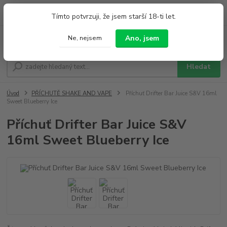
0
ks
+420 733 212 626
Tímto potvrzuji, že jsem starší 18-ti let.
za
0,00 Kč
Po - Pá 9:00 - 19:00 So 9:00 - 14:00
Ano, jsem
Ne, nejsem
Menu
Hledat
Úvod
PŘÍCHUTĚ SHAKE AND VAPE
Příchuť Drifter Bar Juice S&V 16ml
Sweet Blueberry Ice
Příchuť Drifter Bar Juice S&V
16ml Sweet Blueberry Ice