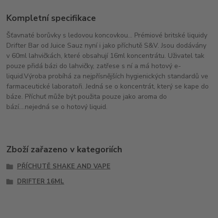
Kompletní specifikace
Šťavnaté borůvky s ledovou koncovkou... Prémiové britské liquidy
Drifter Bar od Juice Sauz nyní i jako příchutě S&V. Jsou dodávány
v 60ml lahvičkách, které obsahují 16ml koncentrátu. Uživatel tak
pouze přidá bázi do lahvičky, zatřese s ní a má hotový e-
liquid.Výroba probíhá za nejpřísnějších hygienických standardů ve
farmaceutické laboratoři. Jedná se o koncentrát, který se kape do
báze. Příchuť může být použita pouze jako aroma do
bází....nejedná se o hotový liquid.
Zboží zařazeno v kategoriích
PŘÍCHUTĚ SHAKE AND VAPE
DRIFTER 16ML