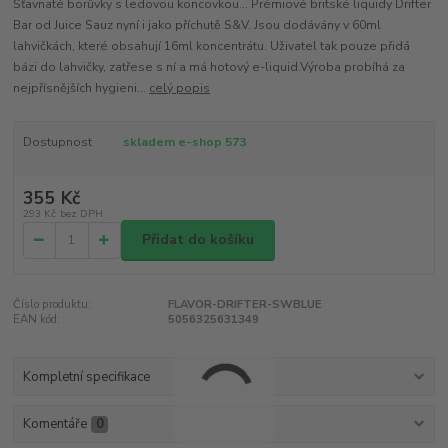
Šťavnaté borůvky s ledovou koncovkou... Prémiové britské liquidy Drifter
Bar od Juice Sauz nyní i jako příchutě S&V. Jsou dodávány v 60ml
lahvičkách, které obsahují 16ml koncentrátu. Uživatel tak pouze přidá
bázi do lahvičky, zatřese s ní a má hotový e-liquid.Výroba probíhá za
nejpřísnějších hygieni...
celý popis
Dostupnost
skladem e-shop 573
355 Kč
293 Kč
bez DPH
Přidat do košíku
Číslo produktu:
FLAVOR-DRIFTER-SWBLUE
EAN kód:
5056325631349
Kompletní specifikace
Komentáře
0