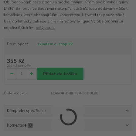
Oblíbená kombinace citrónu a modré maliny... Prémiové britské liquidy
Drifter Bar od Juice Sauz nyní i jako příchutě S&V. Jsou dodávány v 60ml
lahvičkách, které obsahují 16ml koncentrátu. Uživatel tak pouze přidá
bázi do lahvičky, zatřese s ní a má hotový e-liquid.Výroba probíhá za
nejpřísnějších hy...
celý popis
Dostupnost
skladem e-shop 22
355 Kč
293 Kč
bez DPH
Přidat do košíku
Číslo produktu:
FLAVOR-DRIFTER-LEMBLUE
Kompletní specifikace
Komentáře
0