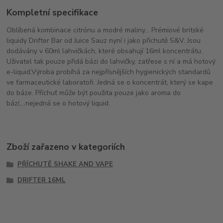
Kompletní specifikace
Oblíbená kombinace citrónu a modré maliny... Prémiové britské
liquidy Drifter Bar od Juice Sauz nyní i jako příchutě S&V. Jsou
dodávány v 60ml lahvičkách, které obsahují 16ml koncentrátu.
Uživatel tak pouze přidá bázi do lahvičky, zatřese s ní a má hotový
e-liquid.Výroba probíhá za nejpřísnějších hygienických standardů
ve farmaceutické laboratoři. Jedná se o koncentrát, který se kape
do báze. Příchuť může být použita pouze jako aroma do
bází....nejedná se o hotový liquid.
Zboží zařazeno v kategoriích
PŘÍCHUTĚ SHAKE AND VAPE
DRIFTER 16ML