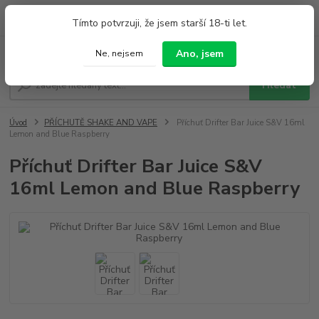
0
ks
+420 733 212 626
Tímto potvrzuji, že jsem starší 18-ti let.
za
0,00 Kč
Po - Pá 9:00 - 19:00 So 9:00 - 14:00
Menu
Ano, jsem
Ne, nejsem
Hledat
Úvod
PŘÍCHUTĚ SHAKE AND VAPE
Příchuť Drifter Bar Juice S&V 16ml
Lemon and Blue Raspberry
Příchuť Drifter Bar Juice S&V
16ml Lemon and Blue Raspberry