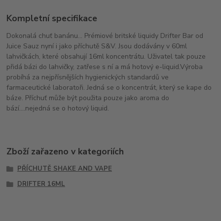
Kompletní specifikace
Dokonalá chuť banánu... Prémiové britské liquidy Drifter Bar od
Juice Sauz nyní i jako příchutě S&V. Jsou dodávány v 60ml
lahvičkách, které obsahují 16ml koncentrátu. Uživatel tak pouze
přidá bázi do lahvičky, zatřese s ní a má hotový e-liquid.Výroba
probíhá za nejpřísnějších hygienických standardů ve
farmaceutické laboratoři. Jedná se o koncentrát, který se kape do
báze. Příchuť může být použita pouze jako aroma do
bází....nejedná se o hotový liquid.
Zboží zařazeno v kategoriích
PŘÍCHUTĚ SHAKE AND VAPE
DRIFTER 16ML