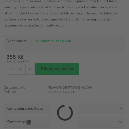
Dokonalá chuť banánu... Prémiové britské liquidy Drifter Bar od Juice
Sauz nyní i jako příchutě S&V. Jsou dodávány v 60ml lahvičkách, které
obsahují 16ml koncentrátu. Uživatel tak pouze přidá bázi do lahvičky,
zatřese s ní a má hotový e-liquid.Výroba probíhá za nejpřísnějších
hygienických standardů ...
celý popis
Dostupnost
skladem e-shop 530
355 Kč
293 Kč
bez DPH
Přidat do košíku
Číslo produktu:
FLAVOR-DRIFTER-BANANA
EAN kód:
5056325647821
Kompletní specifikace
Komentáře
0