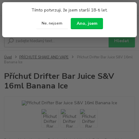
0
ks
+420 733 212 626
Tímto potvrzuji, že jsem starší 18-ti let.
za
0,00 Kč
Po - Pá 9:00 - 19:00 So 9:00 - 14:00
Ano, jsem
Ne, nejsem
Menu
Hledat
Úvod
PŘÍCHUTĚ SHAKE AND VAPE
Příchuť Drifter Bar Juice S&V 16ml
Banana Ice
Příchuť Drifter Bar Juice S&V
16ml Banana Ice