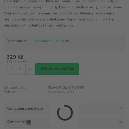
Osvěžující limonáda z vodního melounu... Společnost Dinner Lady je
známá svými prémiovými liquidy, které si oblíbili vapeři po celém světě.
Nyní tento světově uznávaný výrobce z Velké Británie představuje i
prémiové příchutě ve stylu Shake and Vape. Balení obsahuje 10ml
příchutě v 60ml Chubby lahvič...
celý popis
Dostupnost
skladem e-shop 96
329 Kč
272 Kč
bez DPH
Přidat do košíku
Číslo produktu:
FLAVOR-DL-S-WATER
EAN kód:
5059362802864
Kompletní specifikace
Komentáře
0