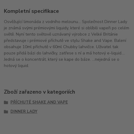
Kompletní specifikace
Osvěžující limonáda z vodního melounu... Společnost Dinner Lady
je známá svými prémiovými liquidy, které si oblíbili vapeři po celém
světě. Nyní tento světově uznávaný výrobce z Velké Británie
představuje i prémiové příchutě ve stylu Shake and Vape. Balení
obsahuje 10ml příchutě v 60ml Chubby lahvičce. Uživatel tak
pouze přidá bázi do lahvičky, zatřese s ní a má hotový e-liquid....
Jedná se o koncentrát, který se kape do báze. ...nejedná se o
hotový liquid.
Zboží zařazeno v kategoriích
PŘÍCHUTĚ SHAKE AND VAPE
DINNER LADY