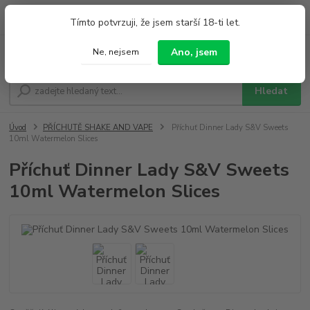
0
ks
+420 733 212 626
Tímto potvrzuji, že jsem starší 18-ti let.
za
0,00 Kč
Po - Pá 9:00 - 19:00 So 9:00 - 14:00
Ano, jsem
Ne, nejsem
Menu
Hledat
Úvod
PŘÍCHUTĚ SHAKE AND VAPE
Příchuť Dinner Lady S&V Sweets
10ml Watermelon Slices
Příchuť Dinner Lady S&V Sweets
10ml Watermelon Slices