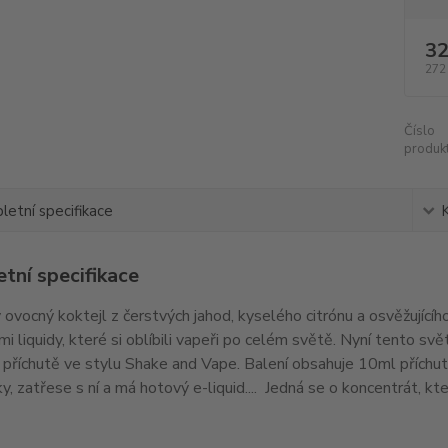
32
272
Číslo
produkt
etní specifikace
tní specifikace
ovocný koktejl z čerstvých jahod, kyselého citrónu a osvěžující
i liquidy, které si oblíbili vapeři po celém světě. Nyní tento sv
příchutě ve stylu Shake and Vape. Balení obsahuje 10ml příchut
ky, zatřese s ní a má hotový e-liquid.... Jedná se o koncentrát, kt