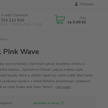
Přihlášení
 si rady? Zavolejte.
0
ks
 733 212 626
za
0,00 Kč
á 9:00 - 19:00 So 9:00 - 14:00
 Wave
l Pink Wave
lý ovocný koktejl z čerstvých jahod, kyselého citrónu a
jícího kokosu... Společnost Dinner Lady je známá svými
ými liquidy, které si oblíbili vapeři po celém světě. Nyní tento
ě uznávaný výrobce z Velké Británie představuje i prémiové
tě ve stylu Shake and Vape. Balení...
celý popis
tupnost
skladem e-shop 27