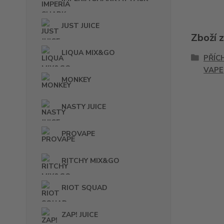
JUST JUICE
Zboží 
LIQUA MIX&GO
PŘÍC
VAPE
MONKEY
NASTY JUICE
PROVAPE
RITCHY MIX&GO
RIOT SQUAD
ZAP! JUICE