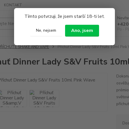
KONTAKT
Tímto potvrzuji, že jsem starší 18-ti let.
Nevíte
Hledat
+420
Po - P
Ano, jsem
Ne, nejsem
PŘÍCHUTĚ SHAKE AND VAPE
Příchuť Dinner Lady S&V Fruits 10ml Pink
huť Dinner Lady S&V Fruits 10m
Dokona
osvěžu
prémiov
světov
příchu
Dos