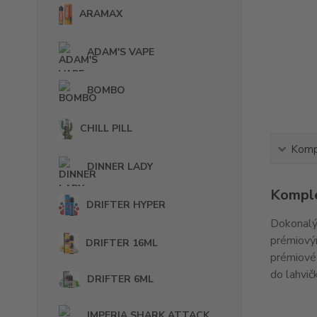
ARAMAX
ADAM'S VAPE
BOMBO
CHILL PILL
Kompl
DINNER LADY
Komple
DRIFTER HYPER
Dokonalý 
prémiovým
DRIFTER 16ML
prémiové 
do lahvič
DRIFTER 6ML
IMPERIA SHARK ATTACK