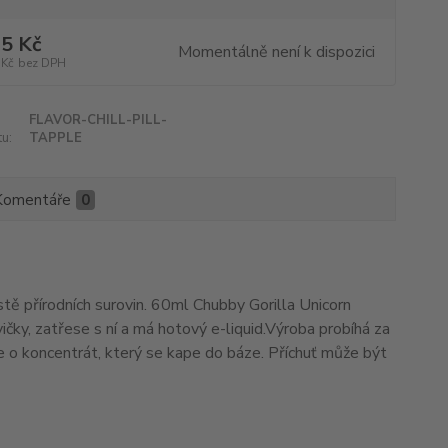
5 Kč
Momentálně není k dispozici
 Kč
bez DPH
FLAVOR-CHILL-PILL-
u:
TAPPLE
Komentáře
0
čistě přírodních surovin. 60ml Chubby Gorilla Unicorn
ičky, zatřese s ní a má hotový e-liquid.Výroba probíhá za
se o koncentrát, který se kape do báze. Příchuť může být