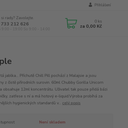
Přihlášení
 si rady? Zavolejte.
0
ks
 733 212 626
za
0,00 Kč
á 9:00 - 19:00 So 9:00 - 14:00
ple
á jablka... Příchutě Chill Pill pochází z Malajsie a jsou
ny z čistě přírodních surovin. 60ml Chubby Gorilla Unicorn
ka obsahuje 12ml koncentrátu. Uživatel tak pouze přidá bázi
vičky, zatřese s ní a má hotový e-liquid.Výroba probíhá za
nějších hygienických standardů v...
celý popis
tupnost
Není skladem