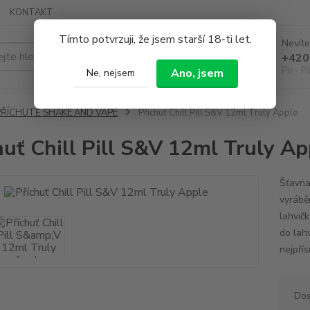
KONTAKT
Tímto potvrzuji, že jsem starší 18-ti let.
Nevíte
Hledat
+420
Po - P
Ano, jsem
Ne, nejsem
PŘÍCHUTĚ SHAKE AND VAPE
Příchuť Chill Pill S&V 12ml Truly Apple
huť Chill Pill S&V 12ml Truly Ap
Šťavnat
vyrábě
lahvič
do lah
nejpřís
Dos