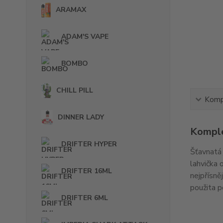
ARAMAX
ADAM'S VAPE
BOMBO
CHILL PILL
Kompl
DINNER LADY
Komple
DRIFTER HYPER
Šťavnatá 
lahvička 
DRIFTER 16ML
nejpřísně
použita p
DRIFTER 6ML