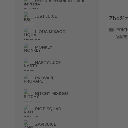
IMPERIA SHARK ATTACK
JUST JUICE
Zboží 
PŘÍC
LIQUA MIX&GO
VAPE
MONKEY
NASTY JUICE
PROVAPE
RITCHY MIX&GO
RIOT SQUAD
ZAP! JUICE