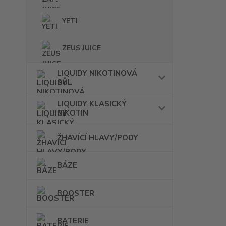
YETI
ZEUS JUICE
LIQUIDY NIKOTINOVÁ
SŮL
LIQUIDY KLASICKÝ
NIKOTIN
ŽHAVÍCÍ HLAVY/PODY
BÁZE
BOOSTER
BATERIE