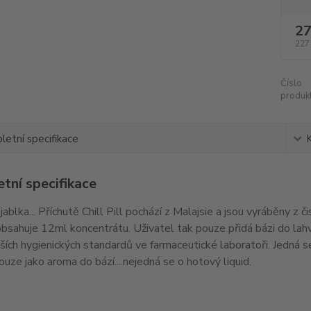
27
227
Číslo
produkt
etní specifikace
tní specifikace
jablka... Příchutě Chill Pill pochází z Malajsie a jsou vyráběny z 
obsahuje 12ml koncentrátu. Uživatel tak pouze přidá bázi do lahv
jších hygienických standardů ve farmaceutické laboratoři. Jedná 
ouze jako aroma do bází....nejedná se o hotový liquid.