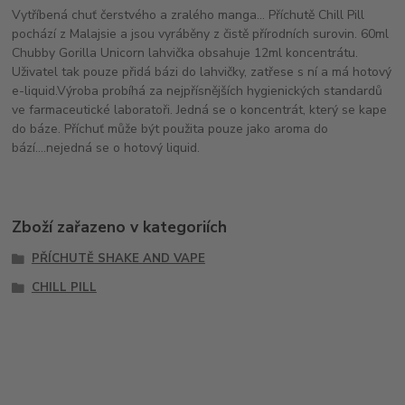
Vytříbená chuť čerstvého a zralého manga... Příchutě Chill Pill
pochází z Malajsie a jsou vyráběny z čistě přírodních surovin. 60ml
Chubby Gorilla Unicorn lahvička obsahuje 12ml koncentrátu.
Uživatel tak pouze přidá bázi do lahvičky, zatřese s ní a má hotový
e-liquid.Výroba probíhá za nejpřísnějších hygienických standardů
ve farmaceutické laboratoři. Jedná se o koncentrát, který se kape
do báze. Příchuť může být použita pouze jako aroma do
bází....nejedná se o hotový liquid.
Zboží zařazeno v kategoriích
PŘÍCHUTĚ SHAKE AND VAPE
CHILL PILL