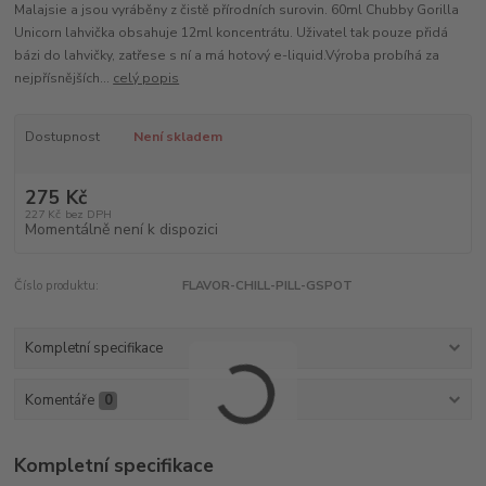
Malajsie a jsou vyráběny z čistě přírodních surovin. 60ml Chubby Gorilla
Unicorn lahvička obsahuje 12ml koncentrátu. Uživatel tak pouze přidá
bázi do lahvičky, zatřese s ní a má hotový e-liquid.Výroba probíhá za
nejpřísnějších...
celý popis
Dostupnost
Není skladem
275 Kč
227 Kč
bez DPH
Momentálně není k dispozici
Číslo produktu:
FLAVOR-CHILL-PILL-GSPOT
Kompletní specifikace
Komentáře
0
Kompletní specifikace