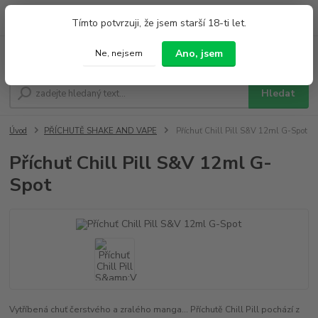
0
ks
+420 733 212 626
Tímto potvrzuji, že jsem starší 18-ti let.
za
0,00 Kč
Po - Pá 9:00 - 19:00 So 9:00 - 14:00
Ano, jsem
Ne, nejsem
Menu
Hledat
Úvod
PŘÍCHUTĚ SHAKE AND VAPE
Příchuť Chill Pill S&V 12ml G-Spot
Příchuť Chill Pill S&V 12ml G-
Spot
Vytříbená chuť čerstvého a zralého manga... Příchutě Chill Pill pochází z