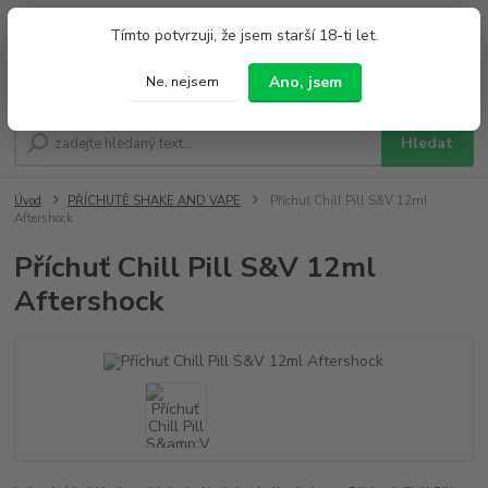
0
ks
+420 733 212 626
Tímto potvrzuji, že jsem starší 18-ti let.
za
0,00 Kč
Po - Pá 9:00 - 19:00 So 9:00 - 14:00
Ano, jsem
Ne, nejsem
Menu
Hledat
Úvod
PŘÍCHUTĚ SHAKE AND VAPE
Příchuť Chill Pill S&V 12ml
Aftershock
Příchuť Chill Pill S&V 12ml
Aftershock