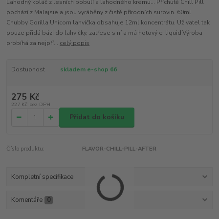
Lahodný koláč z lesních bobulí a lahodného krému... Příchutě Chill Pill
pochází z Malajsie a jsou vyráběny z čistě přírodních surovin. 60ml
Chubby Gorilla Unicorn lahvička obsahuje 12ml koncentrátu. Uživatel tak
pouze přidá bázi do lahvičky, zatřese s ní a má hotový e-liquid.Výroba
probíhá za nejpří...
celý popis
Dostupnost
skladem e-shop 66
275 Kč
227 Kč
bez DPH
Přidat do košíku
Číslo produktu:
FLAVOR-CHILL-PILL-AFTER
Kompletní specifikace
Komentáře
0