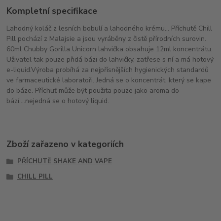
Kompletní specifikace
Lahodný koláč z lesních bobulí a lahodného krému... Příchutě Chill
Pill pochází z Malajsie a jsou vyráběny z čistě přírodních surovin.
60ml Chubby Gorilla Unicorn lahvička obsahuje 12ml koncentrátu.
Uživatel tak pouze přidá bázi do lahvičky, zatřese s ní a má hotový
e-liquid.Výroba probíhá za nejpřísnějších hygienických standardů
ve farmaceutické laboratoři. Jedná se o koncentrát, který se kape
do báze. Příchuť může být použita pouze jako aroma do
bází....nejedná se o hotový liquid.
Zboží zařazeno v kategoriích
PŘÍCHUTĚ SHAKE AND VAPE
CHILL PILL