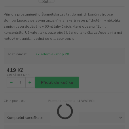
Přímo z prosluněného Španělska zavítal do našich končin výrobce
Bombo Liquids se svými luxusními shake & vape příchutěmi v několika
sériích. Jsou dodávány v 60ml lahvičkách, které obsahují 15ml
koncentrátu. Uživatel tak pouze přidá bázi do lahvičky, zatřese s ní a má
hotový e-liquid.... Jedná se o ...
celý popis
Dostupnost
skladem e-shop 20
419 Kč
346 Kč
bez DPH
Přidat do košíku
Číslo produktu:
FLAVOR-BOMBO-SJ-WATERI
Kompletní specifikace