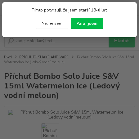
0
ks
+420 733 212 626
Tímto potvrzuji, že jsem starší 18-ti let.
za
0,00 Kč
Po - Pá 9:00 - 19:00 So 9:00 - 14:00
Ano, jsem
Ne, nejsem
Menu
Hledat
Úvod
PŘÍCHUTĚ SHAKE AND VAPE
Příchuť Bombo Solo Juice S&V 15ml
Watermelon Ice (Ledový vodní meloun)
Příchuť Bombo Solo Juice S&V
15ml Watermelon Ice (Ledový
vodní meloun)