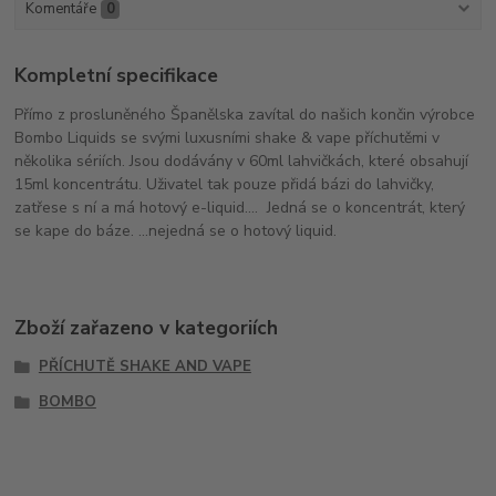
Komentáře
0
Kompletní specifikace
Přímo z prosluněného Španělska zavítal do našich končin výrobce
Bombo Liquids se svými luxusními shake & vape příchutěmi v
několika sériích. Jsou dodávány v 60ml lahvičkách, které obsahují
15ml koncentrátu. Uživatel tak pouze přidá bázi do lahvičky,
zatřese s ní a má hotový e-liquid.... Jedná se o koncentrát, který
se kape do báze. ...nejedná se o hotový liquid.
Zboží zařazeno v kategoriích
PŘÍCHUTĚ SHAKE AND VAPE
BOMBO