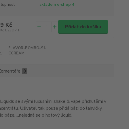
tupnost
skladem e-shop 4
9 Kč
Přidat do košíku
 Kč
bez DPH
FLAVOR-BOMBO-SJ-
u:
CCREAM
Komentáře
0
iquids se svými luxusními shake & vape příchutěmi v
centrátu. Uživatel tak pouze přidá bázi do lahvičky,
o báze. ...nejedná se o hotový liquid.