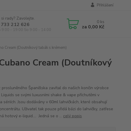
Přihlášení
 si rady? Zavolejte.
0
ks
 733 212 626
za
0,00 Kč
á 9:00 - 19:00 So 9:00 - 14:00
no Cream (Doutníkový tabák s krémem)
 Cubano Cream (Doutníkový
z prosluněného Španělska zavítal do našich končin výrobce
Liquids se svými luxusními shake & vape příchutěmi v
ka sériích. Jsou dodávány v 60ml lahvičkách, které obsahují
oncentrátu. Uživatel tak pouze přidá bázi do lahvičky, zatřese
má hotový e-liquid.... Jedná se o ...
celý popis