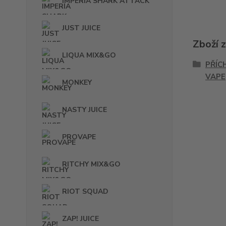
IMPERIA SHARK ATTACK
JUST JUICE
Zboží 
LIQUA MIX&GO
PŘÍC
VAPE
MONKEY
NASTY JUICE
PROVAPE
RITCHY MIX&GO
RIOT SQUAD
ZAP! JUICE