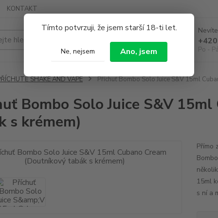
KONTAKT
Tímto potvrzuji, že jsem starší 18-ti let.
Nevíte
Hledat
+420
Po - P
Ano, jsem
Ne, nejsem
PŘÍCHUTĚ SHAKE AND VAPE
Příchuť Bombo Solo Juice S&V 15ml Cuba
huť Bombo Solo Juice S&V 15ml
k s krémem)
Přímo 
Bombo 
několi
15ml k
s ní a 