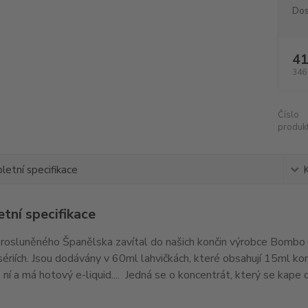
Dos
41
346
Číslo
produkt
etní specifikace
tní specifikace
rosluněného Španělska zavítal do našich končin výrobce Bombo L
sériích. Jsou dodávány v 60ml lahvičkách, které obsahují 15ml kon
 ní a má hotový e-liquid.... Jedná se o koncentrát, který se kape d