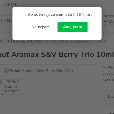
KONTAKT
Tímto potvrzuji, že jsem starší 18-ti let.
Nevíte
Hledat
+420
Po - P
Ano, jsem
Ne, nejsem
PŘÍCHUTĚ SHAKE AND VAPE
Příchuť Aramax S&V Berry Trio 10ml
huť Aramax S&V Berry Trio 10m
Mix le
vapová
které 
Dos