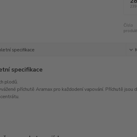
28
239
Číslo
produkt
etní specifikace
tní specifikace
ch plodů.
vážené příchutě Aramax pro každodení vapování. Příchutě jsou d
centrátu.