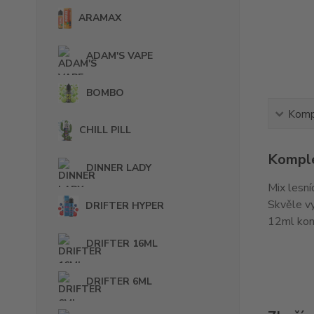
ARAMAX
ADAM'S VAPE
BOMBO
Kompl
CHILL PILL
Komple
DINNER LADY
Mix lesní
Skvěle vy
DRIFTER HYPER
12ml kon
DRIFTER 16ML
DRIFTER 6ML