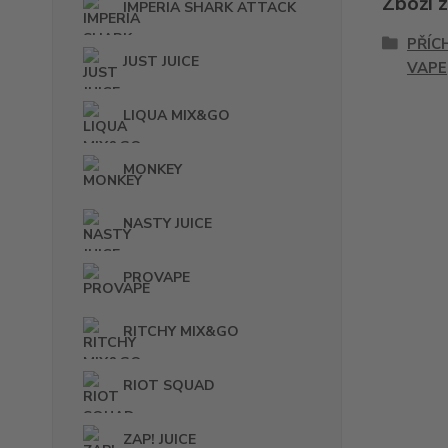
Zboží 
IMPERIA SHARK ATTACK
PŘÍC
JUST JUICE
VAPE
LIQUA MIX&GO
MONKEY
NASTY JUICE
PROVAPE
RITCHY MIX&GO
RIOT SQUAD
ZAP! JUICE