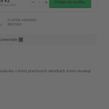
9 Kč
Přidat do košíku
 Kč
bez DPH
FLAVOR-ARAMAX-
u:
BERTRIO
Komentáře
0
odávány v 60ml plastových lahvičkách, které obsahují