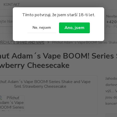
KONTAKT
Tímto potvrzuji, že jsem starší 18-ti let.
Nevíte
Hledat
+420
Po - P
Ano, jsem
Ne, nejsem
PŘÍCHUTĚ SHAKE AND VAPE
Příchuť Adam´s Vape BOOM! Series Shake
huť Adam´s Vape BOOM! Series 
wberry Cheesecake
Jahodo
dortov
výš...
jsou d
koncent