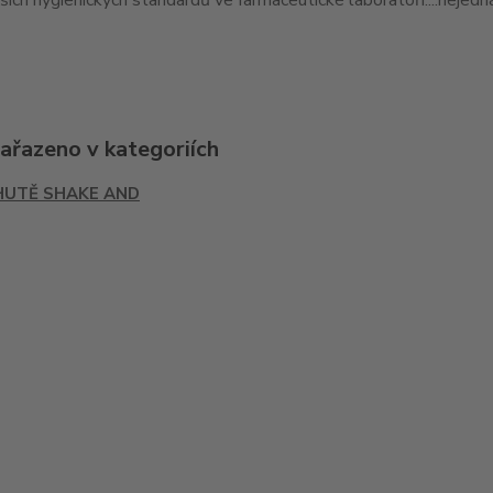
jších hygienických standardů ve farmaceutické laboratoři....nejedná
zařazeno v kategoriích
HUTĚ SHAKE AND