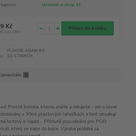
tupnost
skladem e-shop 41
9 Kč
Přidat do košíku
 Kč
bez DPH
FLAVOR-ADAM-BS-
u:
10-STRWCH
Komentáře
0
d. Prostě bomba, kterou znáte a milujete – jen o level
 dodávány v 30ml plastových lahvičkách, které obsahují
má hotový e-liquid.... Příchutě jsou ideální pro POD
entrát, který se kape do báze. Výroba probíhá za