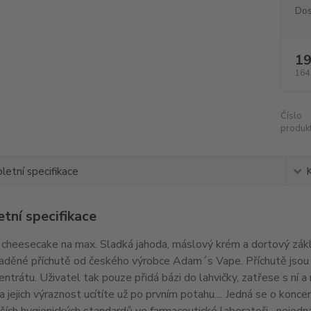
Dos
19
164
Číslo
produkt
etní specifikace
tní specifikace
cheesecake na max. Sladká jahoda, máslový krém a dortový zákla
yladěné příchutě od českého výrobce Adam´s Vape. Příchutě jsou
ntrátu. Uživatel tak pouze přidá bázi do lahvičky, zatřese s ní a 
 jejich výraznost ucítíte už po prvním potahu.... Jedná se o konc