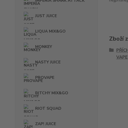
nejpřísně
IMPERIA SHARK ATTACK
JUST JUICE
LIQUA MIX&GO
Zboží 
MONKEY
PŘÍC
VAPE
NASTY JUICE
PROVAPE
RITCHY MIX&GO
RIOT SQUAD
ZAP! JUICE