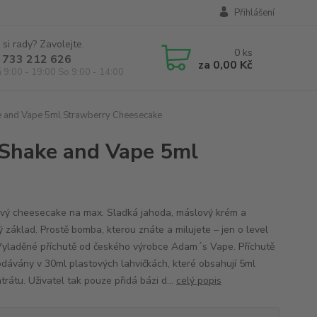
Přihlášení
 si rady? Zavolejte.
0
ks
 733 212 626
za
0,00 Kč
á 9:00 - 19:00 So 9:00 - 14:00
 and Vape 5ml Strawberry Cheesecake
Shake and Vape 5ml
vý cheesecake na max. Sladká jahoda, máslový krém a
ý základ. Prostě bomba, kterou znáte a milujete – jen o level
. Vyladěné příchutě od českého výrobce Adam´s Vape. Příchutě
odávány v 30ml plastových lahvičkách, které obsahují 5ml
rátu. Uživatel tak pouze přidá bázi d...
celý popis