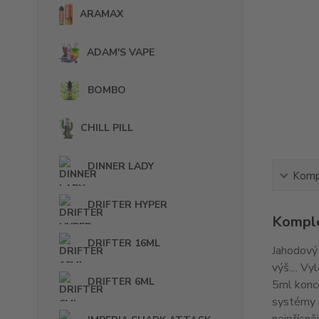
ARAMAX
ADAM'S VAPE
BOMBO
CHILL PILL
DINNER LADY
Kompl
DRIFTER HYPER
Komple
DRIFTER 16ML
Jahodový 
výš.... V
DRIFTER 6ML
5ml konce
systémy a