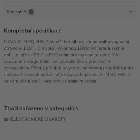
Komentáře
0
Kompletní specifikace
OXVA XLIM SQ PRO 2 přináší to nejlepší z moderního vapování –
dotykový 1,09” HD displej, výkonnou 1600mAh baterii, rychlé
nabíjení přes USB-C a ECO režim pro maximální výdrž. Vše
zabalené v elegantním, kompaktním těle s prémiovým
zpracováním. Přesný přehled o výkonu, nastavení i spotřebě máte
doslova na dosah prstu – ať už vapujete jakkoli, XLIM SQ PRO 2
se vám přizpůsobí... více info v detailním popisu.
Zboží zařazeno v kategoriích
ELEKTRONICKÉ CIGARETY