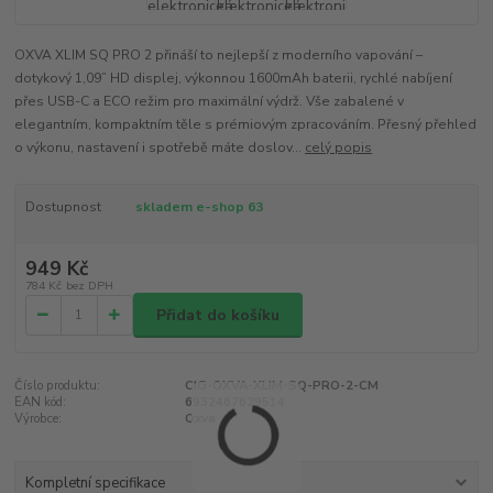
OXVA XLIM SQ PRO 2 přináší to nejlepší z moderního vapování –
dotykový 1,09” HD displej, výkonnou 1600mAh baterii, rychlé nabíjení
přes USB-C a ECO režim pro maximální výdrž. Vše zabalené v
elegantním, kompaktním těle s prémiovým zpracováním. Přesný přehled
o výkonu, nastavení i spotřebě máte doslov...
celý popis
Dostupnost
skladem e-shop 63
949 Kč
784 Kč
bez DPH
Přidat do košíku
Číslo produktu:
CIG-OXVA-XLIM-SQ-PRO-2-CM
EAN kód:
6932467629514
Výrobce:
Oxva
Kompletní specifikace