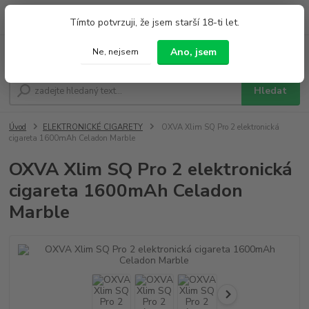
0
ks
+420 733 212 626
Tímto potvrzuji, že jsem starší 18-ti let.
za
0,00 Kč
Po - Pá 9:00 - 19:00 So 9:00 - 14:00
Ano, jsem
Ne, nejsem
Menu
Hledat
Úvod
ELEKTRONICKÉ CIGARETY
OXVA Xlim SQ Pro 2 elektronická
cigareta 1600mAh Celadon Marble
OXVA Xlim SQ Pro 2 elektronická
cigareta 1600mAh Celadon
Marble