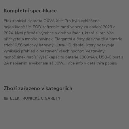
Kompletní specifikace
Elektronická cigareta OXVA Xlim Pro byla vyhlášena
nejoblíbenějším POD zařízením mezi vapery za období 2023 a
2024. Nyní přichází výrobce s druhou řadou, která si pro Vás
přichystala mnoho novinek. Elegantní a čistý designe těla baterie
zdobí 0,56 palcový barevný Ultra-HD displej, který poskytuje
vynikající přehled o nastavení všech hodnot. Vestavěný
monočlánek nabízí vyšší kapacitu baterie 1300mAh, USB-C port s
2A nabíjením a výkonem až 30W.... více info v detailním popisu
Zboží zařazeno v kategoriích
ELEKTRONICKÉ CIGARETY