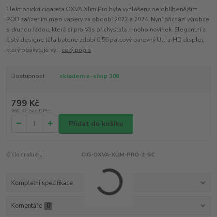
Elektronická cigareta OXVA Xlim Pro byla vyhlášena nejoblíbenějším
POD zařízením mezi vapery za období 2023 a 2024. Nyní přichází výrobce
s druhou řadou, která si pro Vás přichystala mnoho novinek. Elegantní a
čistý designe těla baterie zdobí 0,56 palcový barevný Ultra-HD displej,
který poskytuje vy...
celý popis
Dostupnost
skladem e-shop 306
799 Kč
660 Kč
bez DPH
Přidat do košíku
Číslo produktu:
CIG-OXVA-XLIM-PRO-2-SC
Kompletní specifikace
Komentáře
0