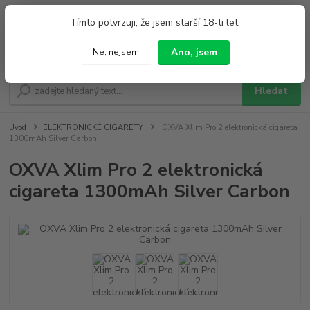
0
ks
+420 733 212 626
Tímto potvrzuji, že jsem starší 18-ti let.
za
0,00 Kč
Po - Pá 9:00 - 19:00 So 9:00 - 14:00
Ano, jsem
Ne, nejsem
Menu
Hledat
Úvod
ELEKTRONICKÉ CIGARETY
OXVA Xlim Pro 2 elektronická cigareta
1300mAh Silver Carbon
OXVA Xlim Pro 2 elektronická
cigareta 1300mAh Silver Carbon