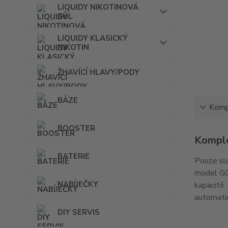
LIQUIDY NIKOTINOVÁ
SŮL
LIQUIDY KLASICKÝ
NIKOTIN
ŽHAVÍCÍ HLAVY/PODY
BÁZE
Kompl
BOOSTER
Komple
BATERIE
Pouze slo
model GO
NABÍJEČKY
kapacitě 
automatic
DIY SERVIS