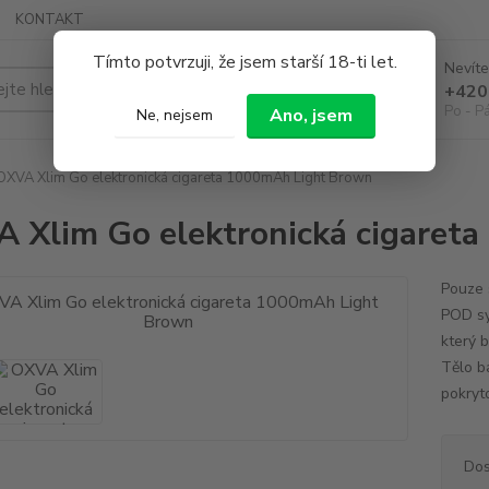
KONTAKT
Tímto potvrzuji, že jsem starší 18-ti let.
Nevíte
Hledat
+420
Po - P
Ano, jsem
Ne, nejsem
XVA Xlim Go elektronická cigareta 1000mAh Light Brown
 Xlim Go elektronická cigaret
Pouze s
POD sy
který 
Tělo b
pokryt
Dos