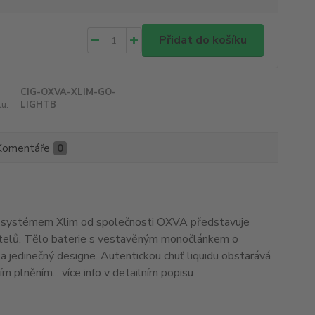
Přidat do košíku
CIG-OXVA-XLIM-GO-
u:
LIGHTB
Komentáře
0
POD systémem Xlim od společnosti OXVA představuje
telů. Tělo baterie s vestavěným monočlánkem o
 jedinečný designe. Autentickou chuť liquidu obstarává
 plněním... více info v detailním popisu