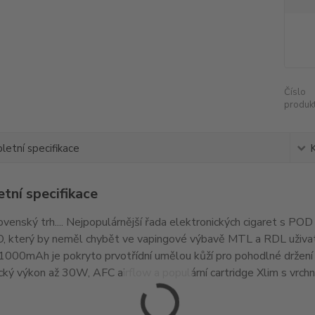
Číslo
produkt
etní specifikace
tní specifikace
venský trh.... Nejpopulárnější řada elektronických cigaret s 
, který by neměl chybět ve vapingové výbavě MTL a RDL uživa
1000mAh je pokryto prvotřídní umělou kůží pro pohodlné držení a
ký výkon až 30W, AFC airflow a populární cartridge Xlim s vrchním