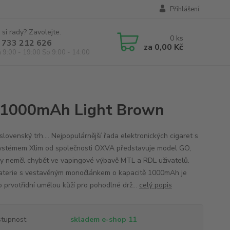
Přihlášení
 si rady? Zavolejte.
0
ks
 733 212 626
za
0,00 Kč
á 9:00 - 19:00 So 9:00 - 14:00
a 1000mAh Light Brown
lovenský trh.... Nejpopulárnější řada elektronických cigaret s
stémem Xlim od společnosti OXVA představuje model GO,
by neměl chybět ve vapingové výbavě MTL a RDL uživatelů.
aterie s vestavěným monočlánkem o kapacitě 1000mAh je
o prvotřídní umělou kůží pro pohodlné drž...
celý popis
tupnost
skladem e-shop 11